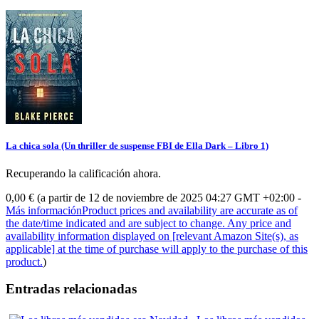
La chica sola (Un thriller de suspense FBI de Ella Dark – Libro 1)
Recuperando la calificación ahora.
0,00 €
(a partir de 12 de noviembre de 2025 04:27 GMT +02:00 -
Más información
Product prices and availability are accurate as of
the date/time indicated and are subject to change. Any price and
availability information displayed on [relevant Amazon Site(s), as
applicable] at the time of purchase will apply to the purchase of this
product.
)
Entradas relacionadas