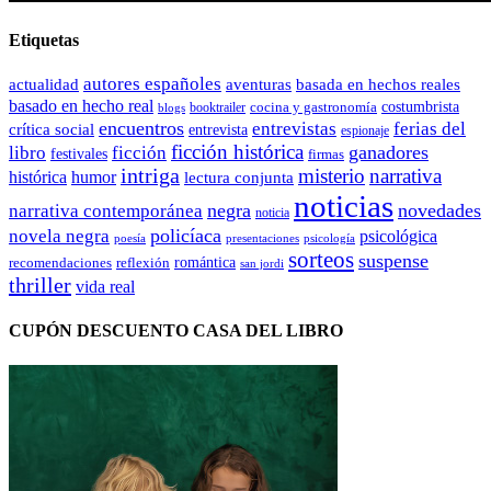
Etiquetas
autores españoles
actualidad
aventuras
basada en hechos reales
basado en hecho real
costumbrista
cocina y gastronomía
blogs
booktrailer
encuentros
entrevistas
ferias del
crítica social
entrevista
espionaje
ficción histórica
ganadores
libro
ficción
festivales
firmas
intriga
misterio
narrativa
histórica
humor
lectura conjunta
noticias
negra
novedades
narrativa contemporánea
noticia
policíaca
novela negra
psicológica
presentaciones
poesía
psicología
sorteos
suspense
romántica
recomendaciones
reflexión
san jordi
thriller
vida real
CUPÓN DESCUENTO CASA DEL LIBRO