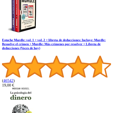
Estuche Murdle: vol. 1 + vol. 2 + libreta de deducciones: Incluye: Murdle:
Resuelve el crimen + Murdle: Más crímenes por resolver + Libreta de
deducciones (Voces de hoy)
(
46542
)
19,00 €