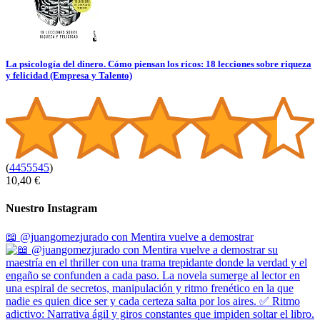
La psicología del dinero. Cómo piensan los ricos: 18 lecciones sobre riqueza
y felicidad (Empresa y Talento)
(
4455545
)
10,40 €
Nuestro Instagram
📖 @juangomezjurado con Mentira vuelve a demostrar