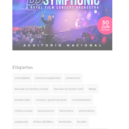
Etiquetas
actualidad
autores españoles
aventuras
basada en hechos reales
basado en hecho real
blogs
booktrailer
cocina y gastronomía
costumbrista
crítica social
encuentros
entrevista
entrevistas
espionaje
ferias del libro
festivales
ficción
ficción histórica
firmas
ganadores
histórica
humor