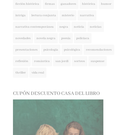
intriga
lectura conjunta
misterio
narrativa
narrativa contemporánea
negra
noticia
noticias
novedades
novela negra
poesía
policíaca
presentaciones
psicología
psicológica
recomendaciones
reflexión
romántica
san jordi
sorteos
suspense
thriller
vida real
CUPÓN DESCUENTO CASA DEL LIBRO