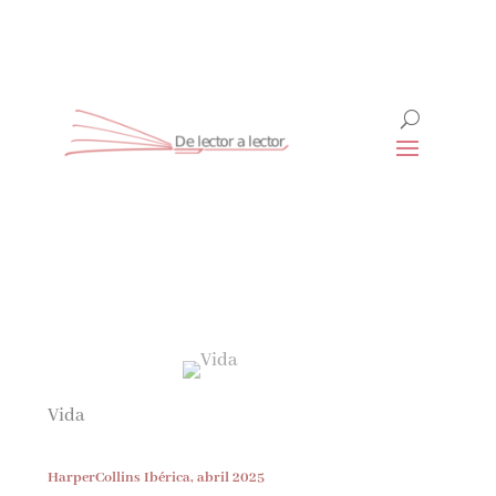
Suscríbete
CLOSE
¡Suscríbete y No Te Pierdas
Nada!
Vida
Únete a nuestra comunidad de amantes de la
literatura y recibe las últimas noticias y
reseñas directamente en tu bandeja de entrada.
HarperCollins Ibérica, abril 2025