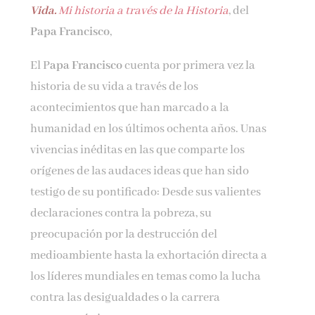
Vida.
Mi historia a través de la Historia
, del
Nombre*
Papa Francisco
,
Email*
El P
apa Francisco
cuenta por primera vez la
historia de su vida a través de los
acontecimientos que han marcado a la
Por favor, acepta los
términos y condiciones
humanidad en los últimos ochenta años. Unas
de privacidad
vivencias inéditas en las que comparte los
orígenes de las audaces ideas que han sido
testigo de su pontificado: Desde sus valientes
declaraciones contra la pobreza, su
preocupación por la destrucción del
medioambiente hasta la exhortación directa a
los líderes mundiales en temas como la lucha
contra las desigualdades o la carrera