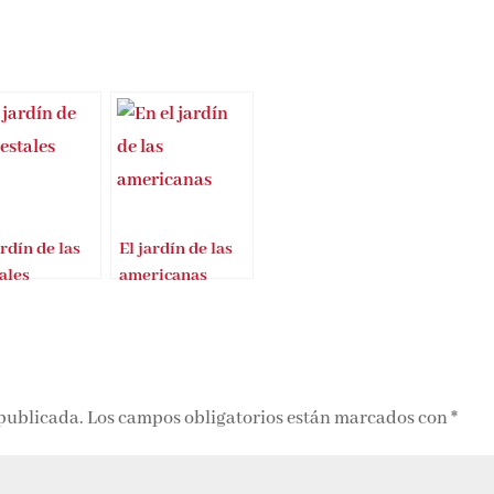
ardín de las
El jardín de las
ales
americanas
 publicada.
Los campos obligatorios están marcados con
*