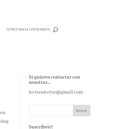
R
CONCURSOS LITERARIOS
Si quieres contactar con
nosotras…
lectoralector@gmail.com
con
shing
Suscríbete!