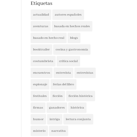
Etiquetas
actualidad
autores españoles
aventuras
basada en hechos reales
basado en hecho real
blogs
booktrailer
cocina y gastronomía
costumbrista
crítica social
encuentros
entrevista
entrevistas
espionaje
ferias del libro
festivales
ficción
ficción histórica
firmas
ganadores
histórica
humor
intriga
lectura conjunta
misterio
narrativa