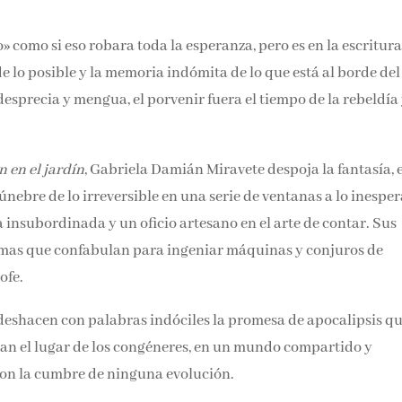
» como si eso robara toda la esperanza, pero es en la escritur
e lo posible y la memoria indómita de lo que está al borde del
 desprecia y mengua, el porvenir fuera el tiempo de la rebeldía 
 en el jardín
, Gabriela Damián Miravete despoja la fantasía, 
fúnebre de lo irreversible en una serie de ventanas a lo inespe
 insubordinada y un oficio artesano en el arte de contar. Sus
omas que confabulan para ingeniar máquinas y conjuros de
ofe.
a deshacen con palabras indóciles la promesa de apocalipsis q
an el lugar de los congéneres, en un mundo compartido y
 son la cumbre de ninguna evolución.