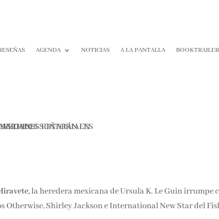
RESEÑAS
AGENDA
NOTICIAS
A LA PANTALLA
BOOKTRAILE
Miravete,
la heredera mexicana de Ursula K. Le Guin irrumpe 
os Otherwise, Shirley Jackson e International New Star del Fi