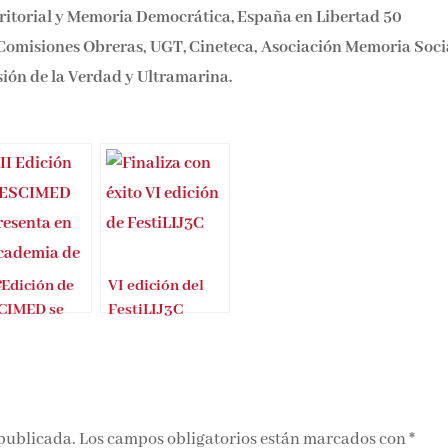
erritorial y Memoria Democrática, España en Libertad 50
Comisiones Obreras, UGT, Cineteca, Asociación Memoria Soci
ón de la Verdad y Ultramarina.
 Edición de
VI edición del
CIMED se
FestiLIJ3C
enta en la
demia de
e
 publicada.
Los campos obligatorios están marcados con
*