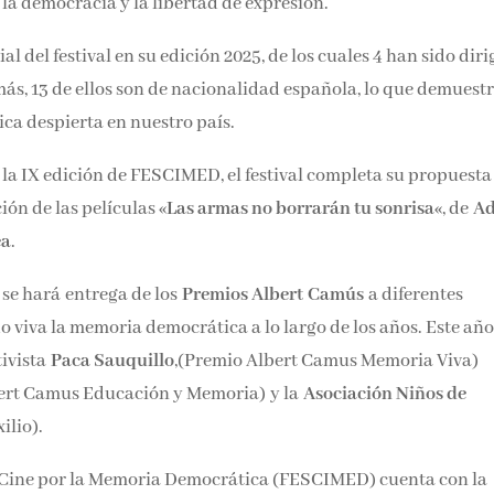
a democracia y la libertad de expresión.
 del festival en su edición 2025, de los cuales 4 han sido diri
más, 13 de ellos son de nacionalidad española, lo que demuestr
ca despierta en nuestro país.
la IX edición de FESCIMED, el festival completa su propuesta
ón de las películas «
Las armas no borrarán tu sonrisa
«, de
Ad
ea
.
 se hará entrega de los
Premios Albert Camús
a diferentes
 viva la memoria democrática a lo largo de los años. Este año
tivista
Paca Sauquillo
,(Premio Albert Camus Memoria Viva)
ert Camus Educación y Memoria)
y la
Asociación Niños de
ilio).
de Cine por la Memoria Democrática (FESCIMED) cuenta con la