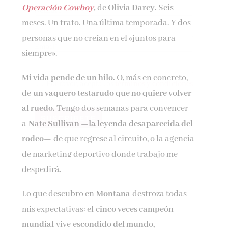
Operación Cowboy
,
de
Olivia Darcy.
Seis
Nombre*
meses. Un trato. Una última temporada. Y dos
personas que no creían en el «juntos para
Email*
siempre».
Mi vida pende de un hilo.
O, más en concreto,
Por favor, acepta los
términos y condiciones
de
un vaquero testarudo que no quiere volver
de privacidad
al ruedo.
Tengo dos semanas para convencer
a
Nate Sullivan —la leyenda desaparecida del
rodeo—
de que regrese al circuito, o la agencia
de marketing deportivo donde trabajo me
despedirá.
Lo que descubro en
Montana
destroza todas
mis expectativas: el
cinco veces campeón
mundial
vive
escondido del mundo,