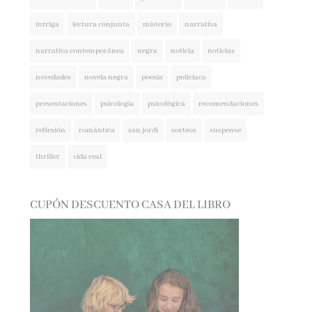
intriga
lectura conjunta
misterio
narrativa
narrativa contemporánea
negra
noticia
noticias
novedades
novela negra
poesía
policíaca
presentaciones
psicología
psicológica
recomendaciones
reflexión
romántica
san jordi
sorteos
suspense
thriller
vida real
CUPÓN DESCUENTO CASA DEL LIBRO