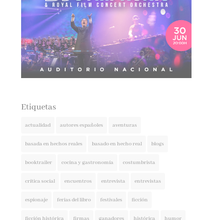
Etiquetas
actualidad
autores españoles
aventuras
basada en hechos reales
basado en hecho real
blogs
booktrailer
cocina y gastronomía
costumbrista
crítica social
encuentros
entrevista
entrevistas
espionaje
ferias del libro
festivales
ficción
ficción histórica
firmas
ganadores
histórica
humor