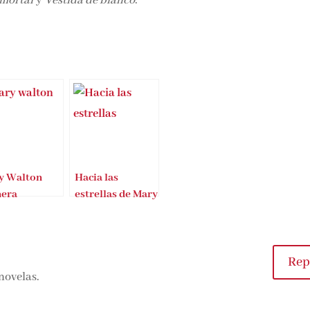
mortal
y
Vestida de blanco
.
y Walton
Hacia las
nera
estrellas de Mary
iambiental
Robinette Kowal
Rep
 novelas.