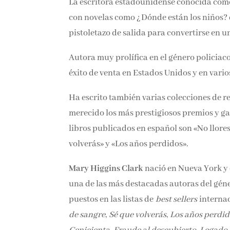
La escritora estadounidense conocida como 
con novelas como ¿Dónde están los niños? d
pistoletazo de salida para convertirse en u
Autora muy prolífica en el género policiaco
éxito de venta en Estados Unidos y en vario
Ha escrito también varias colecciones de re
merecido los más prestigiosos premios y ga
libros publicados en español son «No llores
volverás» y «Los años perdidos».
Mary Higgins Clark
nació en Nueva York y 
una de las más destacadas autoras del géne
puestos en las listas de
best sellers
internac
de sangre
,
Sé que volverás
,
Los años perdid