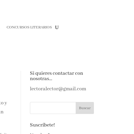
R
CONCURSOS LITERARIOS
Si quieres contactar con
nosotras…
lectoralector@gmail.com
to y
un
Suscríbete!