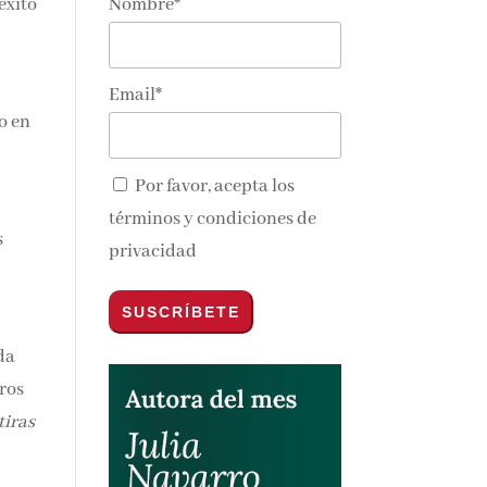
Nombre*
éxito
Email*
o en
Por favor, acepta los
términos y condiciones de
s
privacidad
da
eros
iras