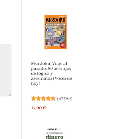
Murdoku: Viaje al
pasado: 80 acertijos
de lógica y
asesinatos (Voces de
hoy)
(
47580
)
17,00 €