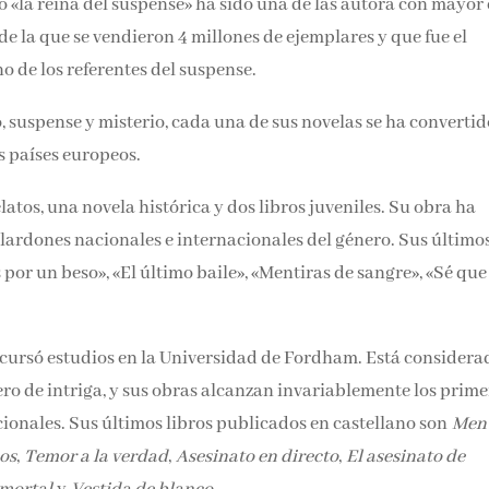
«la reina del suspense» ha sido una de las autora con mayor 
e la que se vendieron 4 millones de ejemplares y que fue el
no de los referentes del suspense.
, suspense y misterio, cada una de sus novelas se ha convertid
s países europeos.
latos, una novela histórica y dos libros juveniles. Su obra ha
lardones nacionales e internacionales del género. Sus último
 por un beso», «El último baile», «Mentiras de sangre», «Sé que
cursó estudios en la Universidad de Fordham. Está considera
ro de intriga, y sus obras alcanzan invariablemente los prim
ionales. Sus últimos libros publicados en castellano son
Ment
os
,
Temor a la verdad
,
Asesinato en directo
,
El asesinato de