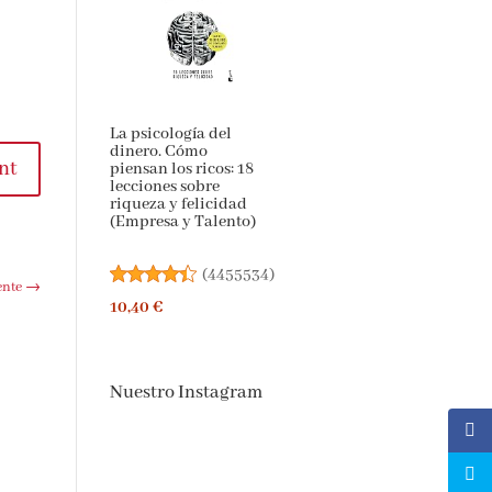
La psicología del
dinero. Cómo
nt
piensan los ricos: 18
lecciones sobre
riqueza y felicidad
(Empresa y Talento)
(
4455534
)
ente
→
10,40 €
Nuestro Instagram