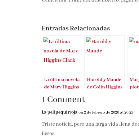
Cenicienta
,
Fraude al descubierto
,
Legado 
Entradas Relacionadas
La última novela
Harold y Maude
Mar
de Mary Higgins
de Colin Higgins
pio
Clark
med
1 Comment
La pelipequirroja
on 2 de febrero de 2020 at 20:29
Triste noticia, pero una larga vida llena de
Besos.