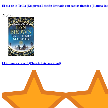
El día de la Trilla (Empíreo) Edición limitada con cantos tintados (Planeta In
21,75 €
El último secreto: 6 (Planeta Internacional)