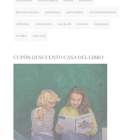
presentaciones
psicología
psicológica
recomendaciones
reflexión
romántica
san jordi
sorteos
suspense
thriller
vida real
CUPÓN DESCUENTO CASA DEL LIBRO