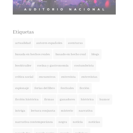
Etiquetas
actualidad
autores españoles
aventuras
basada en hechos reales
basado en hecho real
blogs
booktrailer
cocina y gastronomía
costumbrista
crítica social
encuentros
entrevista
entrevistas
espionaje
ferias del libro
festivales
ficción
ficción histórica
firmas
ganadores
histórica
humor
intriga
lectura conjunta
misterio
narrativa
narrativa contemporánea
negra
noticia
noticias
novedades
novela negra
poesía
policíaca