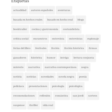
Etiquetas
actualidad
autores españoles
aventuras
basada en hechos reales
basado en hecho real
blogs
booktrailer
cocina y gastronomía
costumbrista
crítica social
encuentros
entrevista
entrevistas
espionaje
ferias del libro
festivales
ficción
ficción histórica
firmas
ganadores
histórica
humor
intriga
lectura conjunta
misterio
narrativa
narrativa contemporánea
negra
noticia
noticias
novedades
novela negra
poesía
policíaca
presentaciones
psicología
psicológica
recomendaciones
reflexión
romántica
san jordi
sorteos
suspense