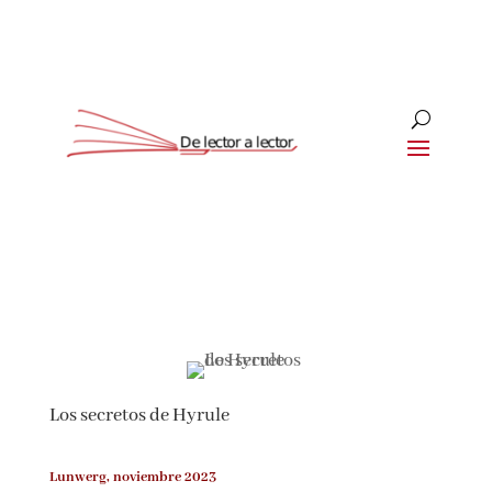
Suscríbete
CLOSE
¡Suscríbete y No Te Pierdas
Nada!
Los secretos de Hyrule
Únete a nuestra comunidad de amantes de la
literatura y recibe las últimas noticias y
reseñas directamente en tu bandeja de entrada.
Lunwerg, noviembre 2023