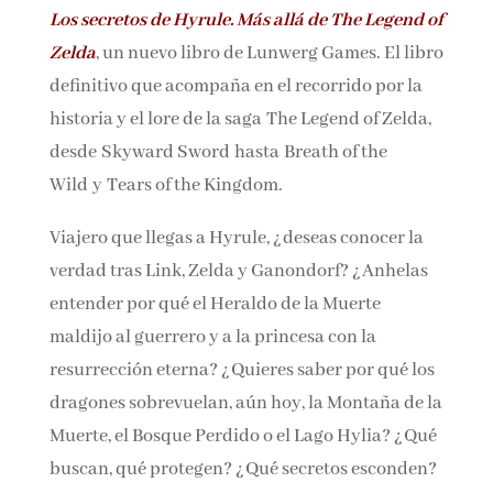
Los secretos de Hyrule. Más allá de The Legend
Nombre*
of Zelda
, un nuevo libro de Lunwerg Games. El
libro definitivo que acompaña en el recorrido
Email*
por la historia y el lore de la saga The Legend of
Zelda, desde Skyward Sword hasta Breath of
the Wild y Tears of the Kingdom.
Por favor, acepta los
términos y condiciones
de privacidad
Viajero que llegas a Hyrule, ¿deseas conocer la
verdad tras Link, Zelda y Ganondorf? ¿Anhelas
entender por qué el Heraldo de la Muerte
maldijo al guerrero y a la princesa con la
resurrección eterna? ¿Quieres saber por qué
los dragones sobrevuelan, aún hoy, la Montaña
de la Muerte, el Bosque Perdido o el Lago
Hylia? ¿Qué buscan, qué protegen? ¿Qué