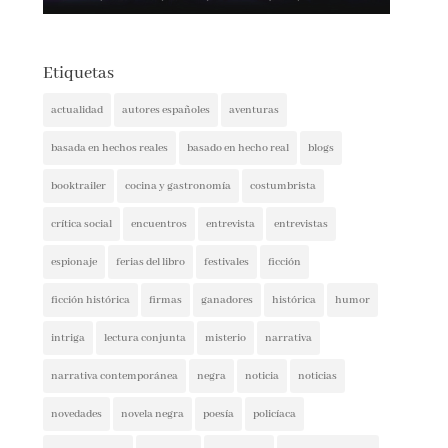
Etiquetas
actualidad
autores españoles
aventuras
basada en hechos reales
basado en hecho real
blogs
booktrailer
cocina y gastronomía
costumbrista
crítica social
encuentros
entrevista
entrevistas
espionaje
ferias del libro
festivales
ficción
ficción histórica
firmas
ganadores
histórica
humor
intriga
lectura conjunta
misterio
narrativa
narrativa contemporánea
negra
noticia
noticias
novedades
novela negra
poesía
policíaca
presentaciones
psicología
psicológica
recomendaciones