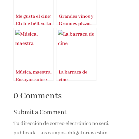
Me gusta el cine:
Grandes vinos y
El cine bélico. La
Grandes pizzas
Gran Guerra y la
Revolución rusa,
Música, maestra.
La barraca de
Ensayos sobre
cine
música y mujeres
0 Comments
escritos por
mujeres
Submit a Comment
Tu dirección de correo electrónico no será
publicada.
Los campos obligatorios están