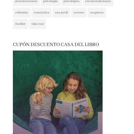
reflexión
romántica
san jordi
sorteos
suspense
thriller
vida real
CUPÓN DESCUENTO CASA DEL LIBRO