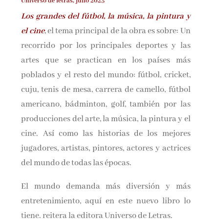
Universo de letras, julio 2023
Los grandes del fútbol, la música, la pintura y
el cine
, el tema principal de la obra es sobre: Un
¡Suscríbete y No Te Pierdas
recorrido por los principales deportes y las
Nada!
artes que se practican en los países más
poblados y el resto del mundo: fútbol, cricket,
Únete a nuestra comunidad de amantes de la
cuju, tenis de mesa, carrera de camello, fútbol
literatura y recibe las últimas noticias y
reseñas directamente en tu bandeja de entrada.
americano, bádminton, golf, también por las
producciones del arte, la música, la pintura y el
Nombre*
cine. Así como las historias de los mejores
jugadores, artistas, pintores, actores y actrices
Email*
del mundo de todas las épocas.
El mundo demanda más diversión y más
Por favor, acepta los
términos y condiciones
entretenimiento, aquí en este nuevo libro lo
de privacidad
tiene. reitera la editora Universo de Letras.