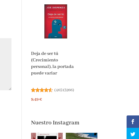
Deja de ser tú
(Crecimiento
personal), la portada
puede variar
(
46513266
)
9,49 €
Nuestro Instagram