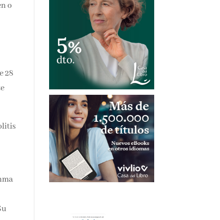
en o
e 28
te
litis
Inma
Su