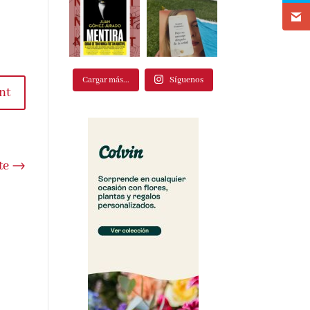
Cargar más...
Síguenos
nt
te
→