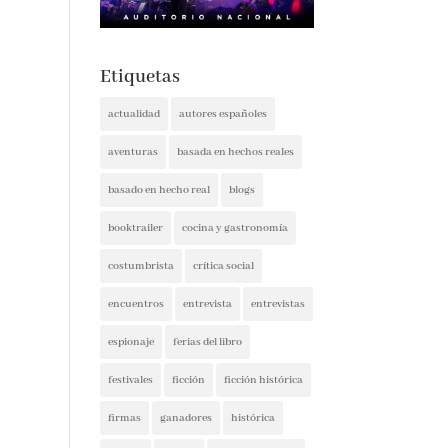
Etiquetas
actualidad
autores españoles
aventuras
basada en hechos reales
basado en hecho real
blogs
booktrailer
cocina y gastronomía
costumbrista
crítica social
encuentros
entrevista
entrevistas
espionaje
ferias del libro
festivales
ficción
ficción histórica
firmas
ganadores
histórica