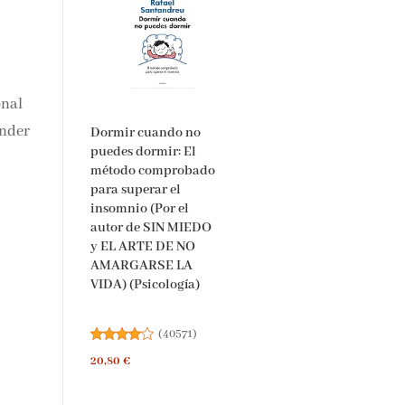
onal
ender
Dormir cuando no
puedes dormir: El
método comprobado
para superar el
insomnio (Por el
autor de SIN MIEDO
y EL ARTE DE NO
AMARGARSE LA
VIDA) (Psicología)
(
40571
)
20,80 €