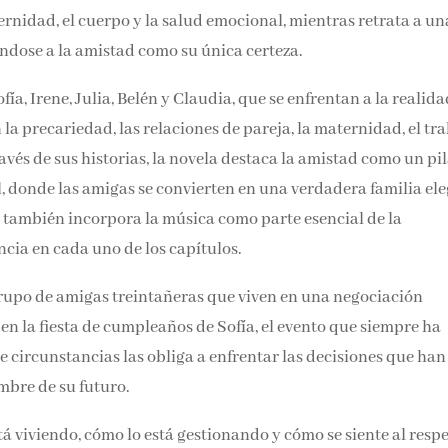
Email*
rnidad, el cuerpo y la salud emocional, mientras retrata a un
ndose a la amistad como su única certeza.
Por favor, acepta los
térmi
ía, Irene, Julia, Belén y Claudia, que se enfrentan a la realida
condiciones de privacidad
con la precariedad, las relaciones de pareja, la maternidad, el
ales. A través de sus historias, la novela destaca la amistad co
illennial, donde las amigas se convierten en una verdadera
e Vigo, la novela también incorpora la música como parte
jando su influencia en cada uno de los capítulos.
 grupo de amigas treintañeras que viven en una negociación
en la fiesta de cumpleaños de Sofía, el evento que siempre ha
de circunstancias las obliga a enfrentar las decisiones que han
mbre de su futuro.
stá viviendo, cómo lo está gestionando y cómo se siente al