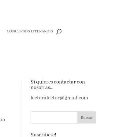
CONCURSOS LITERARIOS
CLOSE
e
Si quieres contactar con
nosotras…
e amantes de
as noticias y
lectoralector@gmail.com
ndeja de
ión
Suscríbete!