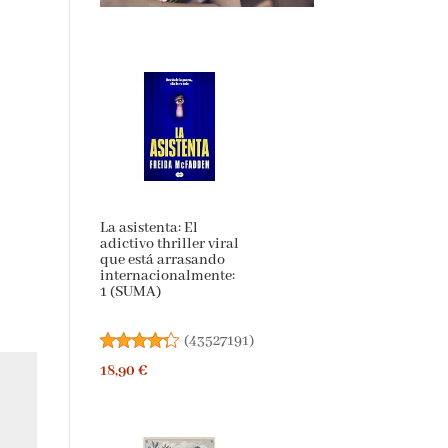
La asistenta: El
adictivo thriller
viral que está
arrasando
internacionalmente:
1 (SUMA)
(
43527191
)
18,90 €