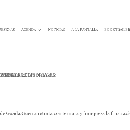
RESEÑAS
AGENDA
NOTICIAS
A LA PANTALLA
BOOKTRAILER
¡Suscríbete y No T
Pierdas Nada!
Únete a nuestra comunidad d
la literatura y recibe las últim
reseñas directamente en tu ba
entrada.
 de
Guada Guerra
retrata con ternura y franqueza la frustrac
Nombre*