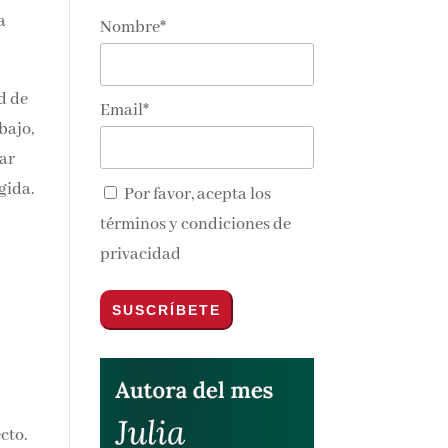
a
Nombre*
nos y
d
Email*
mo
Por favor, acepta los
términos y condiciones de
privacidad