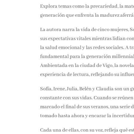
Explora temas como la precariedad, la mate
generación que enfrenta la madurez aferrá
La autora narra la vida de cinco mujeres, Sof
de sus expectativas vitales mientras lidian 
trabajo, la salud emocional y las redes soci
un pilar fundamental para la generación m
familia elegida. Ambientada en la ciudad d
esencial de la experiencia de lectura, refle
Sofía, Irene, Julia, Belén y Claudia son un
constante con sus vidas. Cuando se reúnen 
marcado el final de sus veranos, una serie 
tomado hasta ahora y encarar la incertidu
Cada una de ellas, con su voz, refleja qué e