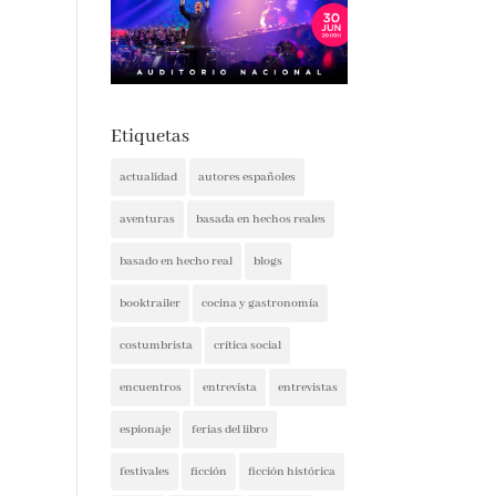
Etiquetas
actualidad
autores españoles
aventuras
basada en hechos reales
basado en hecho real
blogs
booktrailer
cocina y gastronomía
costumbrista
crítica social
encuentros
entrevista
entrevistas
espionaje
ferias del libro
festivales
ficción