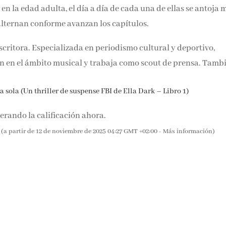
ahora, ya en la edad adulta, el día a día de cada una de ellas s
persona, se alternan conforme avanzan los capítulos.
escritora. Especializada en periodismo cultural y deportivo,
n en el ámbito musical y trabaja como scout de prensa. Tamb
 sola (Un thriller de suspense FBI de Ella Dark – Libro 1)
rando la calificación ahora.
(a partir de 12 de noviembre de 2025 04:27 GMT +02:00 -
Más información
)