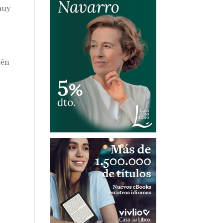
e
ién