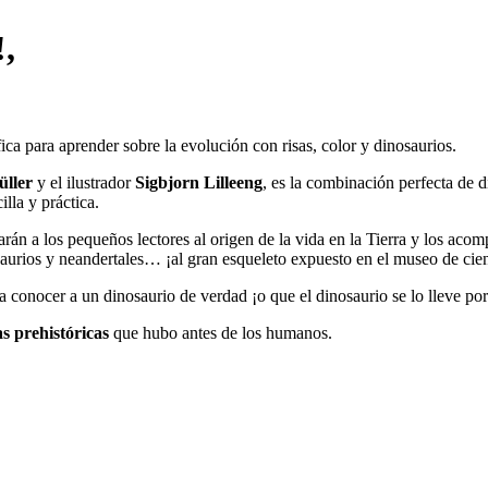
!,
ica para aprender sobre la evolución con risas, color y dinosaurios.
üller
y el ilustrador
Sigbjorn Lilleeng
, es la combinación perfecta de d
illa y práctica.
arán a los pequeños lectores al origen de la vida en la Tierra y los acom
osaurios y neandertales… ¡al gran esqueleto expuesto en el museo de cie
conocer a un dinosaurio de verdad ¡o que el dinosaurio se lo lleve po
as prehistóricas
que hubo antes de los humanos.