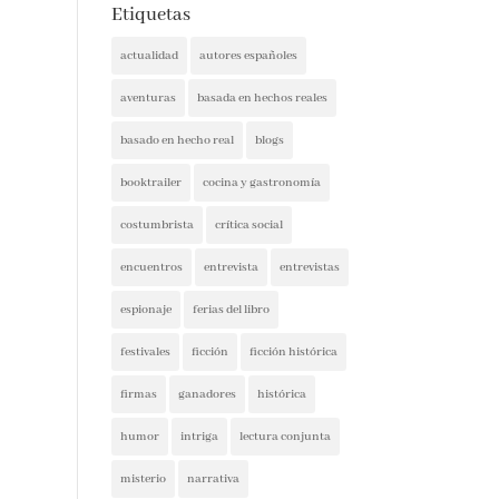
Etiquetas
actualidad
autores españoles
aventuras
basada en hechos reales
basado en hecho real
blogs
booktrailer
cocina y gastronomía
costumbrista
crítica social
encuentros
entrevista
entrevistas
espionaje
ferias del libro
festivales
ficción
ficción histórica
firmas
ganadores
histórica
humor
intriga
lectura conjunta
misterio
narrativa