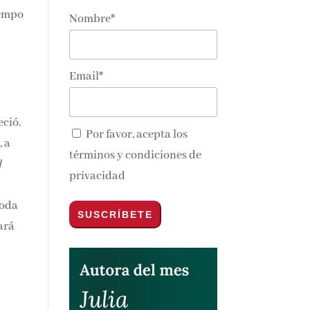
iempo
Nombre*
Email*
eció.
Por favor, acepta los
, a
términos y condiciones de
l
privacidad
toda
ará