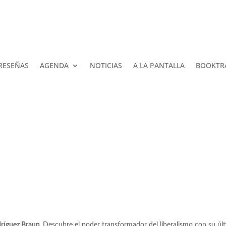
RESEÑAS
AGENDA
NOTICIAS
A LA PANTALLA
BOOKTR
ríguez Braun.
Descubre el poder transformador del liberalismo con su úl