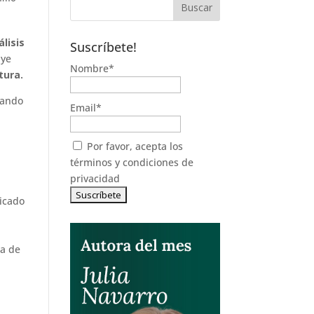
álisis
Suscríbete!
uye
Nombre*
tura.
sando
Email*
Por favor, acepta los
términos y condiciones de
privacidad
licado
l
ta de