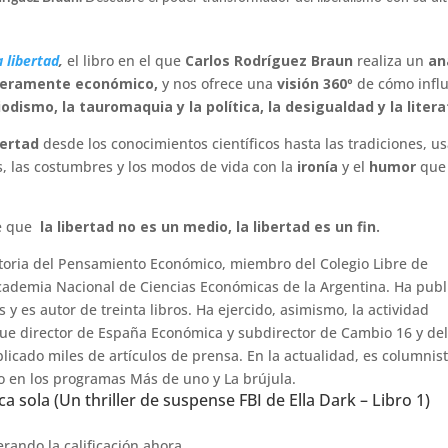
a libertad
,
el libro en el que
Carlos Rodríguez Braun
realiza un
an
 meramente económico,
y nos ofrece una
visión 360º
de cómo infl
riodismo, la tauromaquia y la política, la desigualdad y la litera
bertad
desde los conocimientos científicos hasta las tradiciones, u
res, las costumbres y los modos de vida con la
ironía
y el
humor
que
te que
la libertad no es un medio, la libertad es un fin.
storia del Pensamiento Económico, miembro del Colegio Libre de
cademia Nacional de Ciencias Económicas de la Argentina. Ha pub
 y es autor de treinta libros. Ha ejercido, asimismo, la actividad
 Fue director de España Económica y subdirector de Cambio 16 y de
licado miles de artículos de prensa. En la actualidad, es columnis
o en los programas Más de uno y La brújula.
ca sola (Un thriller de suspense FBI de Ella Dark – Libro 1)
rando la calificación ahora.