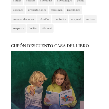
narrativa contemporánea
negra
noticia
noticias
novedades
novela negra
poesía
policíaca
presentaciones
psicología
psicológica
recomendaciones
reflexión
romántica
san jordi
sorteos
suspense
thriller
vida real
CUPÓN DESCUENTO CASA DEL LIBRO