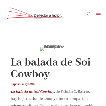
Suscríbete
CLOSE
La balada de Soi
¡Suscríbete y No Te Pierdas
Cowboy
Nada!
Espasa, mayo 2026
Únete a nuestra comunidad de amantes de la
La balada de Soi Cowboy,
de
Fabián C. Barrio
,
literatura y recibe las últimas noticias y
hay lugares donde amor y dinero comparten el
reseñas directamente en tu bandeja de entrada.
mismo perfume. Una novela sobre la