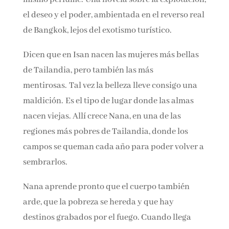
Nombre*
explotación, el deseo y el poder, ambientada en
el reverso real de Bangkok, lejos del exotismo
turístico.
Email*
Dicen que en Isan nacen las mujeres más bellas
Por favor, acepta los
términos y condiciones
de Tailandia, pero también las más
de privacidad
mentirosas. Tal vez la belleza lleve consigo una
maldición. Es el tipo de lugar donde las almas
nacen viejas. Allí crece Nana, en una de las
regiones más pobres de Tailandia, donde los
campos se queman cada año para poder volver
a sembrarlos.
Nana aprende pronto que el cuerpo también
arde, que la pobreza se hereda y que hay