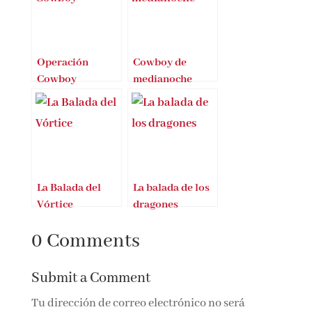
Operación
Cowboy de
Cowboy
medianoche
llega el 25 de
octubre a
librerías
La Balada del
La balada de los
Vórtice
dragones
0 Comments