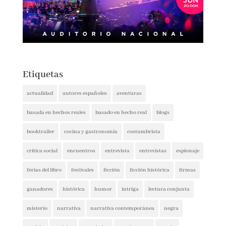
Etiquetas
actualidad
autores españoles
aventuras
basada en hechos reales
basado en hecho real
blogs
booktrailer
cocina y gastronomía
costumbrista
crítica social
encuentros
entrevista
entrevistas
espionaje
ferias del libro
festivales
ficción
ficción histórica
firmas
ganadores
histórica
humor
intriga
lectura conjunta
misterio
narrativa