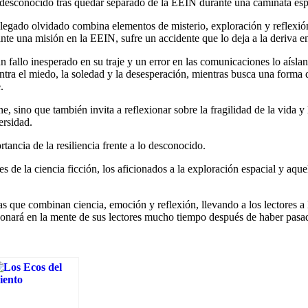
lo desconocido tras quedar separado de la EEIN durante una caminata esp
legado olvidado combina elementos de misterio, exploración y reflexión
ante una misión en la EEIN, sufre un accidente que lo deja a la deriva en
 fallo inesperado en su traje y un error en las comunicaciones lo aíslan 
tra el miedo, la soledad y la desesperación, mientras busca una forma d
.
iene, sino que también invita a reflexionar sobre la fragilidad de la vid
ersidad.
ancia de la resiliencia frente a lo desconocido.
 de la ciencia ficción, los aficionados a la exploración espacial y aque
vas que combinan ciencia, emoción y reflexión, llevando a los lectores a
sonará en la mente de sus lectores mucho tiempo después de haber pasad