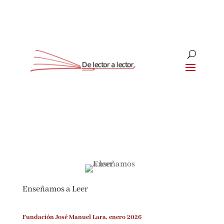
Suscríbete
CLOSE
¡Suscríbete y No Te Pierdas
Nada!
Enseñamos a Leer
Únete a nuestra comunidad de amantes de la
literatura y recibe las últimas noticias y
reseñas directamente en tu bandeja de entrada.
Fundación José Manuel Lara, enero 2026