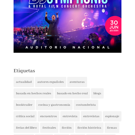
Etiquetas
actualidad
autores españoles
aventuras
basada en hechos reales
basado en hecho real
blogs
booktrailer
cocina y gastronomía
costumbrista
crítica social
encuentros
entrevista
entrevistas
espionaje
ferias del libro
festivales
ficción
ficción histórica
firmas
ganadores
histórica
humor