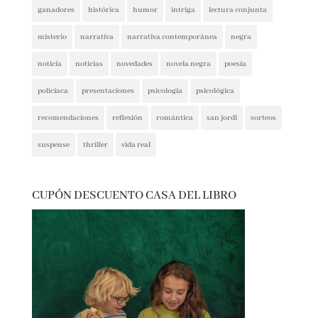
intriga
lectura conjunta
misterio
narrativa
narrativa contemporánea
negra
noticia
noticias
novedades
novela negra
poesía
policíaca
presentaciones
psicología
psicológica
recomendaciones
reflexión
romántica
san jordi
sorteos
suspense
thriller
vida real
CUPÓN DESCUENTO CASA DEL LIBRO