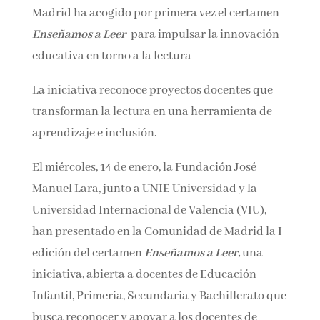
Madrid ha acogido por primera vez el certamen
Nombre*
Enseñamos a Leer
para impulsar la innovación
educativa en torno a la lectura
Email*
La iniciativa reconoce proyectos docentes que
transforman la lectura en una herramienta de
Por favor, acepta los
términos y condiciones
aprendizaje e inclusión.
de privacidad
El miércoles, 14 de enero, la Fundación José
Manuel Lara, junto a UNIE Universidad y la
Universidad Internacional de Valencia (VIU),
han presentado en la Comunidad de Madrid la
I edición del certamen
Enseñamos a Leer,
una
iniciativa, abierta a docentes de Educación
Infantil, Primeria, Secundaria y Bachillerato
que busca reconocer y apoyar a los docentes de