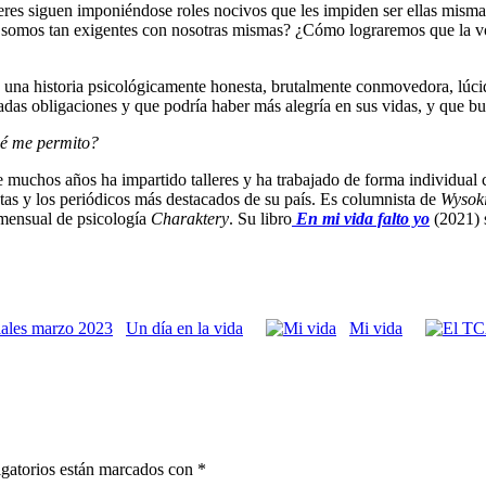
ujeres siguen imponiéndose roles nocivos que les impiden ser ellas mism
y somos tan exigentes con nosotras mismas? ¿Cómo lograremos que la v
 una historia psicológicamente honesta, brutalmente conmovedora, lúcida
das obligaciones y que podría haber más alegría en sus vidas, y que bu
ué me permito?
e muchos años ha impartido talleres y ha trabajado de forma individual c
stas y los periódicos más destacados de su país. Es columnista de
Wysok
 mensual de psicología
Charaktery
. Su libro
En mi vida falto yo
(2021) s
Un día en la vida
Mi vida
gatorios están marcados con
*