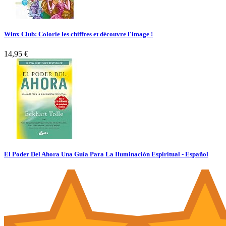
Winx Club: Colorie les chiffres et découvre l'image !
14,95 €
El Poder Del Ahora Una Guía Para La Iluminación Espiritual - Español