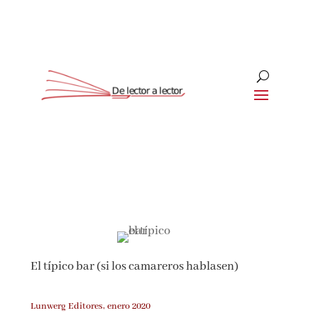
Suscríbete
CLOSE
¡Suscríbete y No Te Pierdas
Nada!
El típico bar (si los camareros hablasen)
Únete a nuestra comunidad de amantes de la
literatura y recibe las últimas noticias y
reseñas directamente en tu bandeja de entrada.
Lunwerg Editores, enero 2020