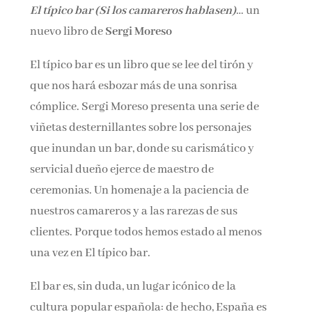
El típico bar (Si los camareros hablasen)
… un
Nombre*
nuevo libro de
Sergi Moreso
Email*
El típico bar es un libro que se lee del tirón y
que nos hará esbozar más de una sonrisa
cómplice. Sergi Moreso presenta una serie de
Por favor, acepta los
términos y condiciones
viñetas desternillantes sobre los personajes
de privacidad
que inundan un bar, donde su carismático y
servicial dueño ejerce de maestro de
ceremonias. Un homenaje a la paciencia de
nuestros camareros y a las rarezas de sus
clientes. Porque todos hemos estado al menos
una vez en El típico bar.
El bar es, sin duda, un lugar icónico de la
cultura popular española: de hecho, España es