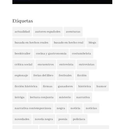
Etiquetas
actualidad
autores españoles
aventuras
basada en hechos reales
basado en hecho real
blogs
booktrailer
cocina y gastronomía
costumbrista
crítica social
encuentros
entrevista
entrevistas
espionaje
ferias del libro
festivales
ficción
ficción histórica
firmas
ganadores
histórica
humor
intriga
lectura conjunta
misterio
narrativa
narrativa contemporánea
negra
noticia
noticias
novedades
novela negra
poesía
policíaca
presentaciones
psicología
psicológica
recomendaciones