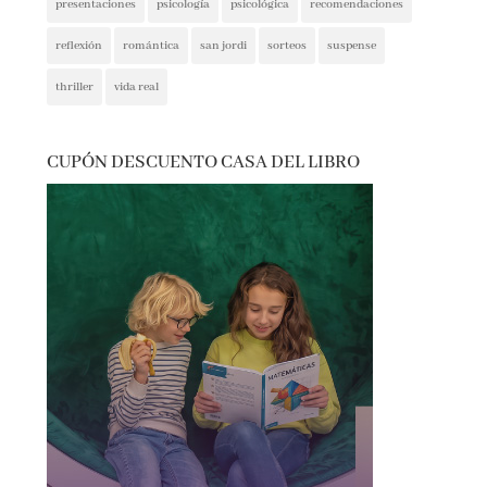
reflexión
romántica
san jordi
sorteos
suspense
thriller
vida real
CUPÓN DESCUENTO CASA DEL LIBRO