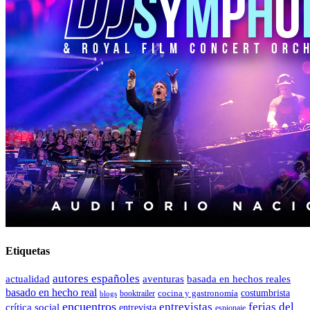
Etiquetas
autores españoles
actualidad
aventuras
basada en hechos reales
basado en hecho real
costumbrista
cocina y gastronomía
blogs
booktrailer
encuentros
entrevistas
ferias del
crítica social
entrevista
espionaje