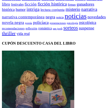
ficción histórica
ganadores
libro
ficción
festivales
firmas
intriga
misterio
narrativa
histórica
humor
lectura conjunta
noticias
negra
novedades
narrativa contemporánea
noticia
policíaca
novela negra
psicológica
presentaciones
poesía
psicología
sorteos
suspense
romántica
recomendaciones
reflexión
san jordi
thriller
vida real
CUPÓN DESCUENTO CASA DEL LIBRO