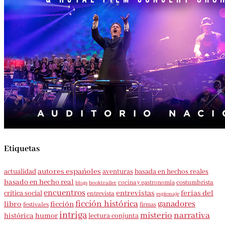
Etiquetas
autores españoles
aventuras
basada en hechos reales
actualidad
basado en hecho real
costumbrista
cocina y gastronomía
blogs
booktrailer
encuentros
entrevistas
ferias del
crítica social
entrevista
espionaje
ficción histórica
ganadores
libro
ficción
festivales
firmas