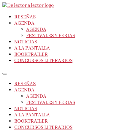
RESEÑAS
AGENDA
AGENDA
FESTIVALES Y FERIAS
Suscríbete
CLOSE
NOTICIAS
A LA PANTALLA
BOOKTRAILER
CONCURSOS LITERARIOS
¡Suscríbete y No Te Pierdas Nada!
Únete a nuestra comunidad de amantes de la literatura y
RESEÑAS
recibe las últimas noticias y reseñas directamente en tu
bandeja de entrada.
AGENDA
AGENDA
Nombre*
FESTIVALES Y FERIAS
NOTICIAS
A LA PANTALLA
Email*
BOOKTRAILER
CONCURSOS LITERARIOS