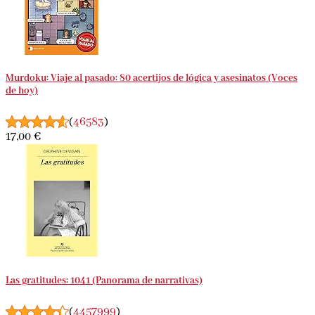
Murdoku: Viaje al pasado: 80 acertijos de lógica y asesinatos (Voces
de hoy)
(
46583
)
17,00 €
Las gratitudes: 1041 (Panorama de narrativas)