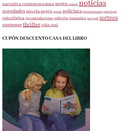
intriga
misterio
narrativa
histórica
humor
lectura conjunta
noticias
negra
narrativa contemporánea
noticia
novedades
policíaca
novela negra
presentaciones
poesía
psicología
sorteos
psicológica
romántica
recomendaciones
reflexión
san jordi
thriller
suspense
vida real
CUPÓN DESCUENTO CASA DEL LIBRO