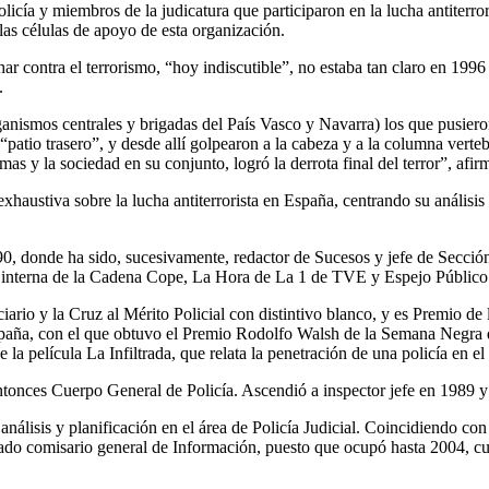
icía y miembros de la judicatura que participaron en la lucha antiterrori
r las células de apoyo de esta organización.
ar contra el terrorismo, “hoy indiscutible”, no estaba tan claro en 199
.
nismos centrales y brigadas del País Vasco y Navarra) los que pusieron
patio trasero”, y desde allí golpearon a la cabeza y a la columna verte
imas y la sociedad en su conjunto, logró la derrota final del terror”, a
haustiva sobre la lucha antiterrorista en España, centrando su análisis
, donde ha sido, sucesivamente, redactor de Sucesos y jefe de Secció
interna de la Cadena Cope, La Hora de La 1 de TVE y Espejo Público
ario y la Cruz al Mérito Policial con distintivo blanco, y es Premio de
 España, con el que obtuvo el Premio Rodolfo Walsh de la Semana Negr
la película La Infiltrada, que relata la penetración de una policía en 
tonces Cuerpo General de Policía. Ascendió a inspector jefe en 1989 y
 análisis y planificación en el área de Policía Judicial. Coincidiendo c
ado comisario general de Información, puesto que ocupó hasta 2004, cu