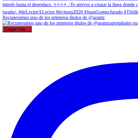
Recuperamos uno de los primeros títulos de @arantz
Cargar más...