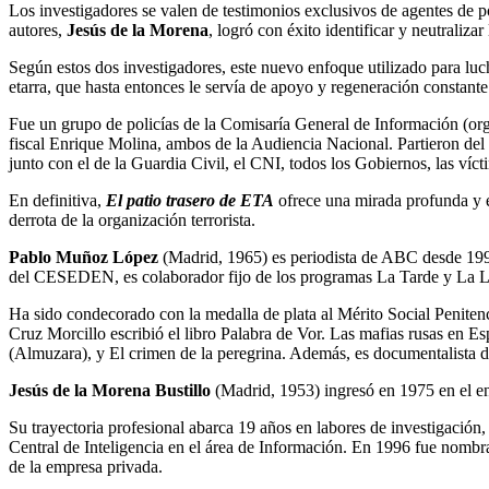
Los investigadores se valen de testimonios exclusivos de agentes de pol
autores,
Jesús de la Morena
, logró con éxito identificar y neutraliza
Según estos dos investigadores, este nuevo enfoque utilizado para luch
etarra, que hasta entonces le servía de apoyo y regeneración constante
Fue un grupo de policías de la Comisaría General de Información (orga
fiscal Enrique Molina, ambos de la Audiencia Nacional. Partieron del “
junto con el de la Guardia Civil, el CNI, todos los Gobiernos, las víct
En definitiva,
El patio trasero de ETA
ofrece una mirada profunda y ex
derrota de la organización terrorista.
Pablo Muñoz López
(Madrid, 1965) es periodista de ABC desde 1990
del CESEDEN, es colaborador fijo de los programas La Tarde y La L
Ha sido condecorado con la medalla de plata al Mérito Social Penitenci
Cruz Morcillo escribió el libro Palabra de Vor. Las mafias rusas en
(Almuzara), y El crimen de la peregrina. Además, es documentalista de 
Jesús de la Morena Bustillo
(Madrid, 1953) ingresó en 1975 en el en
Su trayectoria profesional abarca 19 años en labores de investigación,
Central de Inteligencia en el área de Información. En 1996 fue nombr
de la empresa privada.