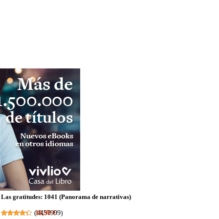
Las gratitudes: 1041 (Panorama de narrativas)
(
18,90 €
4457999
)