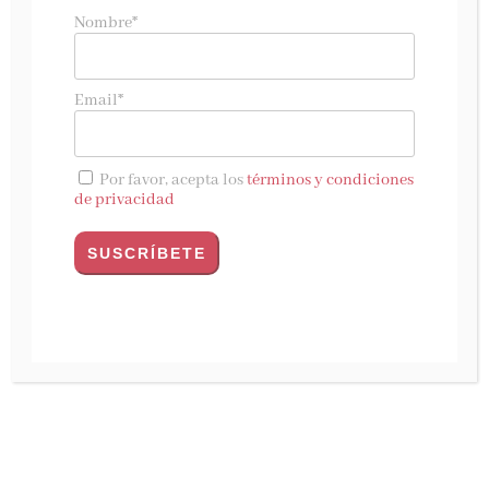
Comunicación y más, marzo 2025
Nombre*
Editorial Cántico presenta
El libro budista de
Vaṅgīsa, el bosque y los espíritus
, una obra que
Email*
reúne, por primera vez en español, la
traducción crítica de tres importantes
colecciones del
Canon Pali
: el
Vaṅgīsa Thera
Por favor, acepta los
términos y condiciones
Saṃyutta
, el
Vana Saṃyutta
y el
Yakkha
de privacidad
Saṃyutta
. Estos textos fundamentales ofrecen
una visión única del budismo primitivo y su
interacción con el mundo natural y espiritual
de la India antigua.
La obra, fruto de un minucioso trabajo de
traducción y anotación a cargo de
Raúl Alonso
y Manuel José Díaz
, nos sumerge en un universo
de enseñanzas budistas a través de discursos