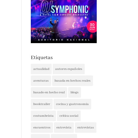
Etiquetas
actualidad
autores españoles
aventuras
basada en hechos reales
basado en hecho real
blogs
booktrailer
cocina y gastronomía
costumbrista
crítica social
encuentros
entrevista
entrevistas
espionaje