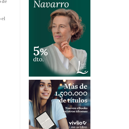
o de
 el