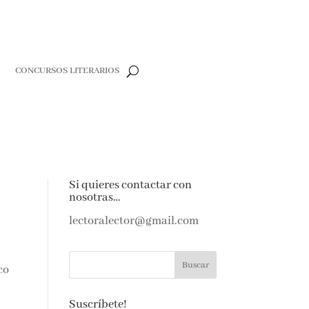
CONCURSOS LITERARIOS
e
Si quieres contactar con
nosotras…
e amantes de
as noticias y
lectoralector@gmail.com
ndeja de
co
Suscríbete!