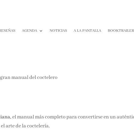
RESEÑAS
AGENDA
NOTICIAS
A LA PANTALLA
BOOKTRAILER
¡Suscríbete y No T
Pierdas Nada!
Únete a nuestra comunidad d
la literatura y recibe las últim
reseñas directamente en tu ba
entrada.
iana,
el manual más completo para convertirse en un auténti
Nombre*
 arte de la coctelería.