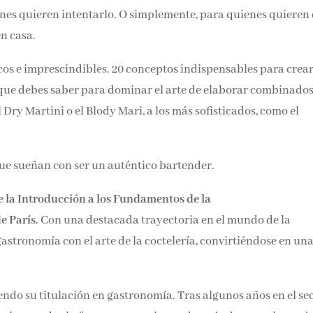
Email*
ienes quieren intentarlo. O simplemente, para quienes quieren
n casa.
Por favor, acepta los
térmi
cos e imprescindibles. 20 conceptos indispensables para crear
condiciones de privacidad
 que debes saber para dominar el arte de elaborar combinados
 Dry Martini o el Blody Mari, a los más sofisticados, como el
ue sueñan con ser un auténtico bartender.
 la Introducción a los Fundamentos de la
e París
. Con una destacada trayectoria en el mundo de la
astronomía con el arte de la coctelería, convirtiéndose en una
iendo su titulación en gastronomía. Tras algunos años en el se