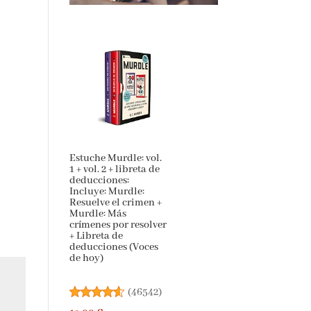
Estuche Murdle: vol.
1 + vol. 2 + libreta de
deducciones:
Incluye: Murdle:
Resuelve el crimen +
Murdle: Más
crímenes por
resolver + Libreta de
deducciones (Voces
de hoy)
(
46542
)
19,00 €