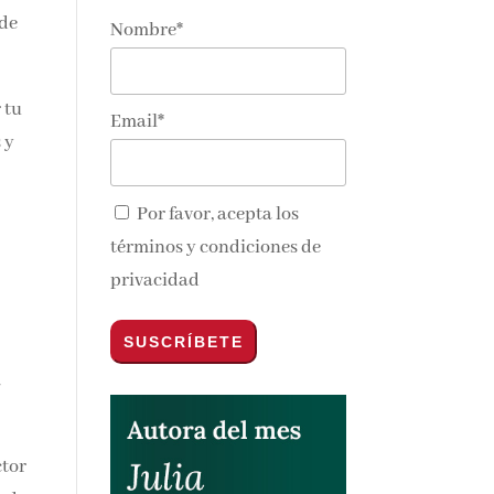
 de
Nombre*
nos y
 tu
Email*
 y
Por favor, acepta los
términos y condiciones de
privacidad
ctor