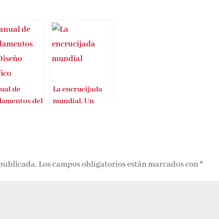
ual de
La encrucijada
damentos del
mundial. Un
ño Gráfico
manual del
mañana
 publicada.
Los campos obligatorios están marcados con
*