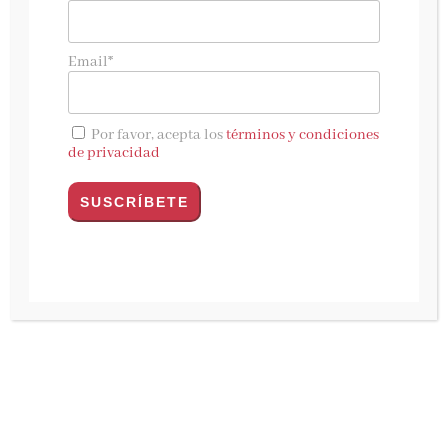
Rafael Dezcallar
analiza las claves del éxito de
China en
El ascenso de China.
Una mirada a la
Email*
otra gran potencia.
Todas las claves del imparable despertar del
Por favor, acepta los
términos y condiciones
Gran Dragón
de privacidad
China, un país enigmático durante siglos, ha
mudado de piel para convertirse hoy en una
potencia que compite con Estados Unidos por
la hegemonía mundial. En tan sólo cuarenta
años ha pasado de vivir inmersa en la miseria a
convertirse en una nación que acapara el 17
por ciento del PIB mundial. Con una clase
media de cuatrocientos millones de personas y
más multimillonarios que ningún otro país,