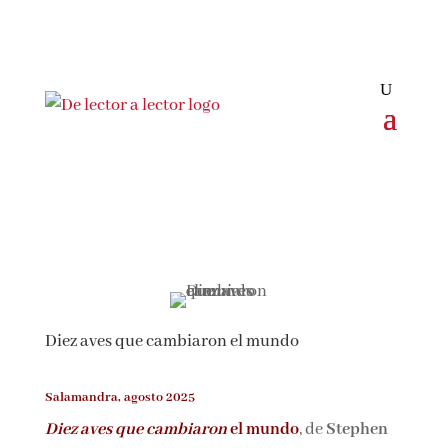
Suscríbete
CLOSE
¡Suscríbete y No Te Pierdas
Nada!
Diez aves que cambiaron el mundo
Únete a nuestra comunidad de amantes de la
Salamandra, agosto 2025
literatura y recibe las últimas noticias y
reseñas directamente en tu bandeja de entrada.
Diez aves que cambiaron
el mundo
, de
Stephen