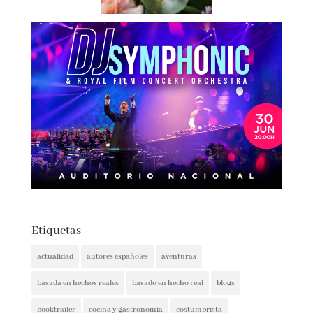
Etiquetas
actualidad
autores españoles
aventuras
basada en hechos reales
basado en hecho real
blogs
booktrailer
cocina y gastronomía
costumbrista