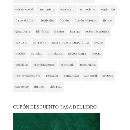
crítica social
encuentros
entrevista
entrevistas
espionaje
ferias del libro
festivales
ficción
ficción histórica
firmas
ganadores
histórica
humor
intriga
lectura conjunta
misterio
narrativa
narrativa contemporánea
negra
noticia
noticias
novedades
novela negra
poesía
policíaca
presentaciones
psicología
psicológica
recomendaciones
reflexión
romántica
san jordi
sorteos
suspense
thriller
vida real
CUPÓN DESCUENTO CASA DEL LIBRO