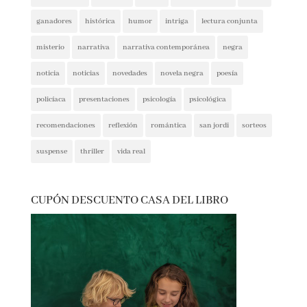
crítica social
encuentros
entrevista
entrevistas
espionaje
ferias del libro
festivales
ficción
ficción histórica
firmas
ganadores
histórica
humor
intriga
lectura conjunta
misterio
narrativa
narrativa contemporánea
negra
noticia
noticias
novedades
novela negra
poesía
policíaca
presentaciones
psicología
psicológica
recomendaciones
reflexión
romántica
san jordi
sorteos
suspense
thriller
vida real
CUPÓN DESCUENTO CASA DEL LIBRO