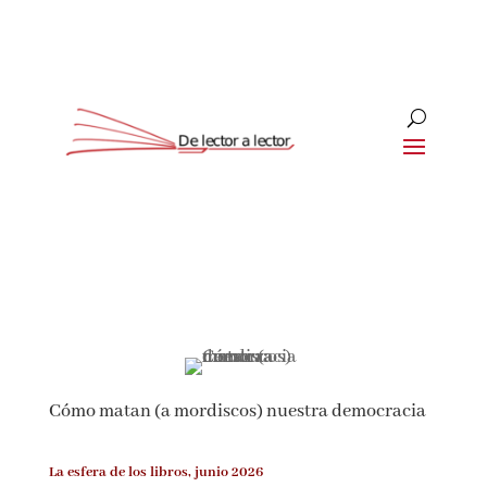
Suscríbete
CLOSE
¡Suscríbete y No Te Pierdas
Nada!
Cómo matan (a mordiscos) nuestra
Únete a nuestra comunidad de amantes de la
democracia
literatura y recibe las últimas noticias y
reseñas directamente en tu bandeja de entrada.