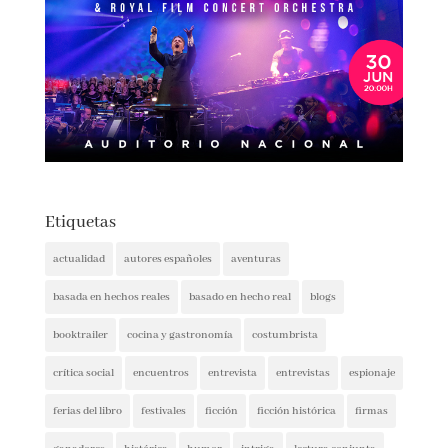
Etiquetas
actualidad
autores españoles
aventuras
basada en hechos reales
basado en hecho real
blogs
booktrailer
cocina y gastronomía
costumbrista
crítica social
encuentros
entrevista
entrevistas
espionaje
ferias del libro
festivales
ficción
ficción histórica
firmas
ganadores
histórica
humor