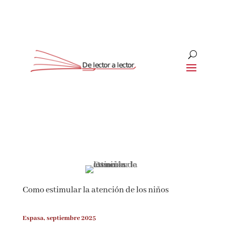
Suscríbete
CLOSE
¡Suscríbete y No Te Pierdas
Nada!
Como estimular la atención de los niños
Únete a nuestra comunidad de amantes de la
literatura y recibe las últimas noticias y
reseñas directamente en tu bandeja de entrada.
Espasa, septiembre 2025