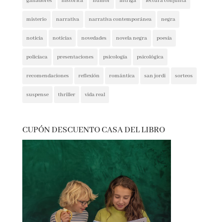
intriga
lectura conjunta
misterio
narrativa
narrativa contemporánea
negra
noticia
noticias
novedades
novela negra
poesía
policíaca
presentaciones
psicología
psicológica
recomendaciones
reflexión
romántica
san jordi
sorteos
suspense
thriller
vida real
CUPÓN DESCUENTO CASA DEL LIBRO