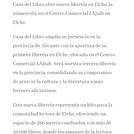
Casa del Libro abre nueva librería en Elche, la
Nombre*
número 64, en el Centro Comercial L´Ajulb en
Elche.
Email*
Casa del Libro amplía su presencia en la
provincia de Alicante con la apertura de su
Por favor, acepta los
términos y condiciones
primera librería en Elche, ubicada en el Centro
de privacidad
Comercial L´Aljub. Será nuestra tercera librería
en la provincia, consolidando su compromiso
de acercar la cultura y la literatura a más
lectores alicantinos.
Esta nueva librería representa un hito para la
comunidad lectora de Elche, ofreciendo un
espacio de 280 metros cuadrados, con más de
30 000 libros, donde los amantes de la lectura