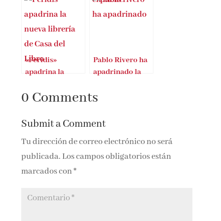
Pamplona
Sevilla
«Peridis»
Pablo Rivero ha
apadrina la
apadrinado la
nueva librería de
nueva librería de
0 Comments
Casa del Libro
Casa del Libro
Submit a Comment
Tu dirección de correo electrónico no será
publicada.
Los campos obligatorios están
marcados con
*