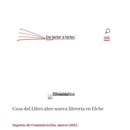
Suscríbete
CLOSE
¡Suscríbete y No Te Pierdas
Nada!
Casa del Libro abre nueva librería en Elche
Únete a nuestra comunidad de amantes de la
literatura y recibe las últimas noticias y
reseñas directamente en tu bandeja de entrada.
Ingenio de Comunicación, marzo 2025