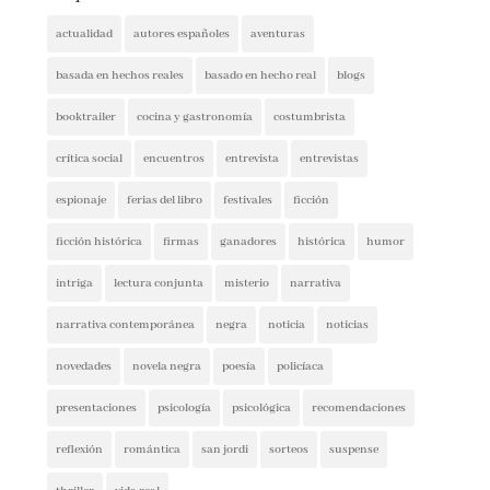
actualidad
autores españoles
aventuras
basada en hechos reales
basado en hecho real
blogs
booktrailer
cocina y gastronomía
costumbrista
crítica social
encuentros
entrevista
entrevistas
espionaje
ferias del libro
festivales
ficción
ficción histórica
firmas
ganadores
histórica
humor
intriga
lectura conjunta
misterio
narrativa
narrativa contemporánea
negra
noticia
noticias
novedades
novela negra
poesía
policíaca
presentaciones
psicología
psicológica
recomendaciones
reflexión
romántica
san jordi
sorteos
suspense
thriller
vida real