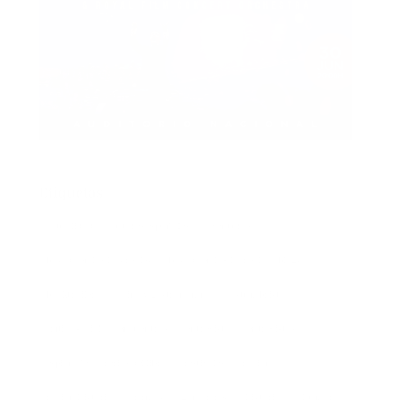
Etiquetas
actualidad
autores españoles
aventuras
basada en hechos reales
basado en hecho real
blogs
booktrailer
cocina y gastronomía
costumbrista
crítica social
encuentros
entrevista
entrevistas
espionaje
ferias del libro
festivales
ficción
ficción histórica
firmas
ganadores
histórica
humor