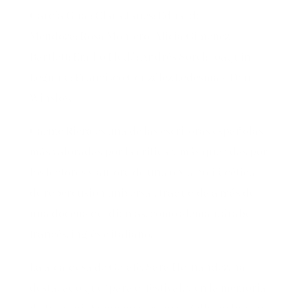
García Gual; Clara Janés; Eduardo
Mendoza; Rosa Montero; Alicia Giménez
Bartlett; Emilio Lledó; Andrés Sorel; Joaquín
Leguina; Francisco González Ledesma y Don
Winslow.
Carme Riera
es una de las escritoras españolas
más valoradas por la crítica y más queridas por
los lectores y autora de una obra polifacética
de repercusión universal, traducida a más de
una docena de idiomas, como alemán, árabe,
francés, inglés e italiano.
La alcaldesa de Getafe, Sara Hernández, ha
destacado que “para el festival, y en la memoria