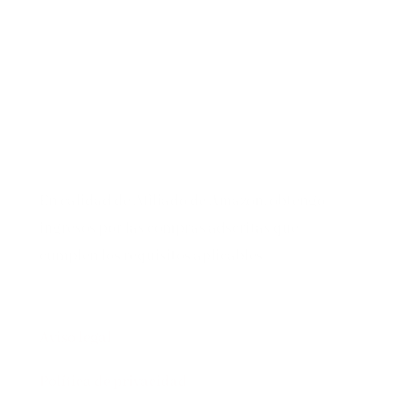
En calidad de Afiliado de Amazon, obtengo
ingresos por las compras adscritas que
cumplen los requisitos aplicables
Aviso legal
Política de privacidad
Política de cookies