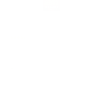
El secreto de la asistenta (La asistenta 2) (SUMA)
(
44516096
)
19,85 €
Nuestro Instagram