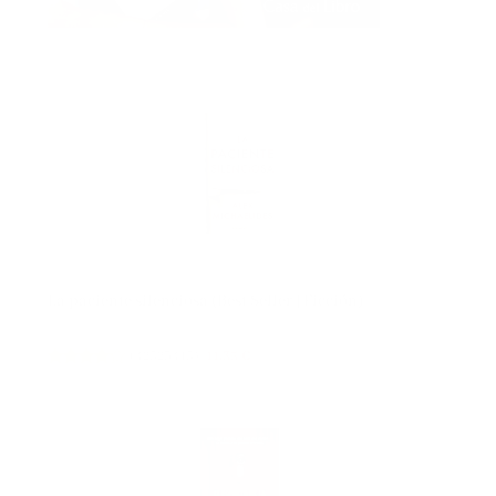
La paciente silenciosa (Best Seller | Ficción)
(
42523415
)
11,35 €