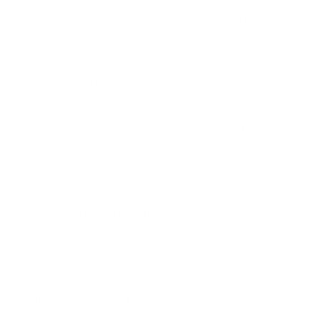
de la Cátedra José Agustín Goytisolo (UAB).
Miembro de la RAE y de la Real Academia de
Buenas Letras de Barcelona, es también socia
de honor de la Asociación de Escritores en
Lengua Catalana y presidenta del Centro
Español de Derechos Reprográficos, CEDRO.
Se dio a conocer como escritora en 1975 con el
libro de relatos ‘Te deix, amor, la mar com a
penyora (2000)’, y debutó en el género negro
con
Naturaleza casi muerta
(2011). Su obra,
traducida al inglés, alemán, italiano,
portugués, ruso, griego, holandés, rumano,
hebreo, turco, croata y eslovaco, ha sido
distinguida por numerosos galardones como el