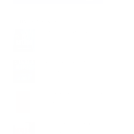
ÚLTIMAS RESEÑAS
EL SÓTANO – ROBERTO LEAL
EL CAZADOR DE LIBROS –
ALBERTO CALIANI
BAILANDO LO QUITAO – ANA
MILÁN
ANTES DE QUE TODO CAMBIE –
MANEL LOUREIRO