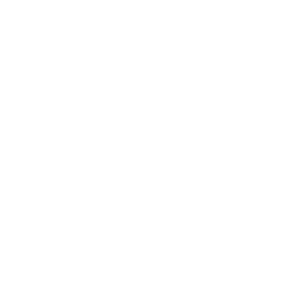
de José Luis Sampedro, es un orgullo incluir en
la gran familia de Getafe Negro a Carme Riera,
cuya trayectoria hace justicia al prestigio que
este premio ha adquirido desde su inicio”.
El jurado ha estado presidido por la directora
de Getafe Negro, Maica Rivera y compuesto por
representantes del Ministerio de Cultura de
España, Instituto Cervantes, Universidad
Carlos III de Madrid, la Dirección General de
Patrimonio Cultural, Ámbito Cultural de El
Corte Inglés y junto con Lorenzo Silva,
comisario honorífico.
El premio José Luis Sampedro fue instituido
por Getafe Negro en 2009, y el propio