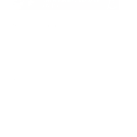
Si quieres contactar con nosotras…
lectoralector@gmail.com
Suscríbete!
Nombre*
Email*