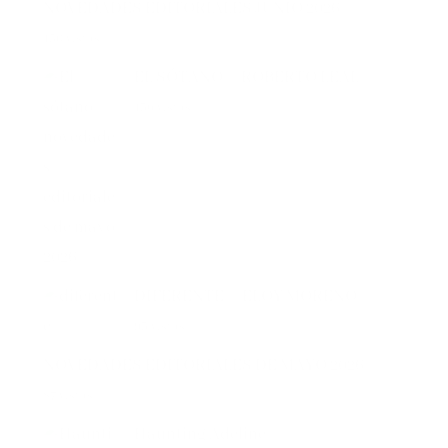
150 vistas
EL SÓTANO – ROBERTO LEAL
136 vistas
DIFERENTE – ELOY MORENO
93 vistas
NOVEDADES EDITORIALES DE MAYO 2026
87 vistas
Haunting Adeline
51 vistas