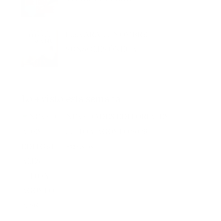
LLEVARÁ TU NOMBRE –
SONSOLES ÓNEGA
Lo + visto esta semana
NOVEDADES EDITORIALES
JULIO Y AGOSTO 2026
872 vistas
NOVEDADES EDITORIALES JUNIO 2026