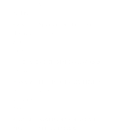
Spania, el secreto de las orcas
44 vistas
NOVEDADES EDITORIALES MARZO 2026
37 vistas
PRÓXIMOS LANZAMIENTOS
37 vistas
NOVEDADES EDITORIALES
SEPTIEMBRE 2025