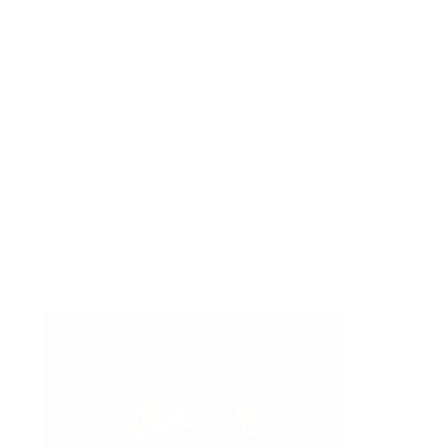
intriga
lectura conjunta
misterio
narrativa
narrativa contemporánea
negra
noticia
noticias
novedades
novela negra
poesía
policíaca
presentaciones
psicología
psicológica
recomendaciones
reflexión
romántica
san jordi
sorteos
suspense
thriller
vida real
CUPÓN DESCUENTO CASA DEL LIBRO