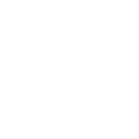
Premio
Entradas Relacionadas
Premio José Luis
XIII Premio José
Sampedro 2022
Luis Sampedro
Don Winslow
Rosa Regás
recibe el premio
recibe el Premio
José Luis
José Luis