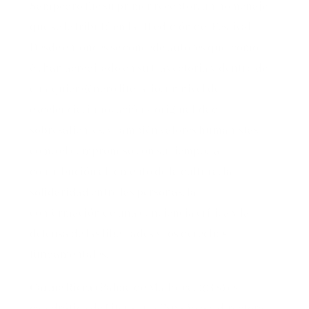
Sampedro fue su primer receptor, un homenaje
que se le tributó en la III edición del Festival.
Desde entonces se concede autores que, como
él, han acreditado en su trayectoria y dentro de
cualquier género literario, un nivel de
excelencia, innovación y originalidad
sobresalientes, y también valores humanistas
como el compromiso con su tiempo, la
contribución al fomento de la cultura, la
solidaridad entre las personas, la
conformación de una conciencia crítica y la
defensa de las libertades y los derechos
fundamentales.
Carme Riera
(Palma de Mallorca, 1948) es
catedrática de Literatura Española y directora