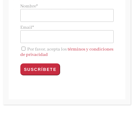
Focus, octubre 2024
Nombre*
Carme Riera gana el premio José Luis
Sampedro 2024. La escritora y académica de la
Email*
Real Academia Española ha visitado a lo largo
de su prolífica carrera la narrativa policíaca, el
ensayo, el lenguaje culto y el periodístico.
Por favor, acepta los
términos y condiciones
de privacidad
El Jurado del Premio José Luis Sampedro 2024
ha concedido por unanimidad el galardón a la
escritora Carme Riera. Riera recibirá el premio
en el marco del Festival Getafe Negro, que este
año se celebrará del 19 al 27 de octubre, y su
nombre se sumará así a un listado en el que
figuran, además del propio Sampedro,
escritores de gran calado como Antonio Muñoz
Molina; Rosa Regás; Adela Cortina; Carlos