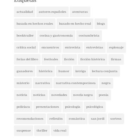
Etiquetas
actualidad
autores españoles
aventuras
basada en hechos reales
basado en hecho real
blogs
booktrailer
cocina y gastronomía
costumbrista
crítica social
encuentros
entrevista
entrevistas
espionaje
ferias del libro
festivales
ficción
ficción histórica
firmas
ganadores
histórica
humor
intriga
lectura conjunta
misterio
narrativa
narrativa contemporánea
negra
noticia
noticias
novedades
novela negra
poesía
policíaca
presentaciones
psicología
psicológica
recomendaciones
reflexión
romántica
san jordi
sorteos
suspense
thriller
vida real