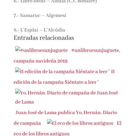
6.- Libro Ideas – Aldaia (C.C Bonaire)
7.- Samaruc – Algemesí
8.- L’Esplai – L’Alcúdia
Entradas relacionadas
#unlibroesunjuguete,
campaña navideña 2019
II
edición de la campaña `Siéntate a leer´
Juan José de Lama publica Yo, Hernán. Diario
de campaña
El
eco de los libros antiguos