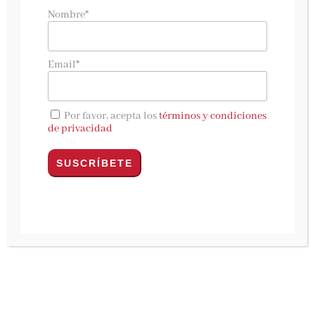
Prensa Focus Madrid, junio 2026
Nombre*
En el Pabellón de la Comunidad de Madrid de la
Feria del Libro de Madrid se ha presentado un
Email*
avance del XIX Festival de Novela Policiaca de
Madrid,
Getafe Negro
. Esta edición se celebrará
del
14 al 25 de octubre
con difusión en redes
Por favor, acepta los
términos y condiciones
sociales a través del
hashtag
#la19deGN.
de privacidad
“
A las puertas del XX aniversario, que
celebraremos por todo lo alto en 2027 y ya
estamos preparando, este otoño marcaremos un
nuevo hito en la Historia del festival con la
organización del primer congreso académico,
que será posible en colaboración con la UNIR, y
que girará en torno a la obra de Stephen King y
las mutaciones del noir contemporáneo”,