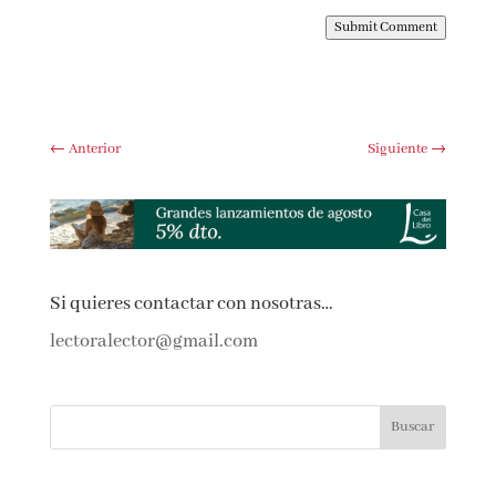
web en este navegador para la próxima vez que
comente.
Submit Comment
←
Anterior
Siguiente
→
Si quieres contactar con nosotras…
lectoralector@gmail.com