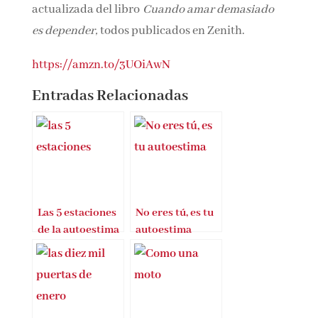
tóxicas
y
¿Amor o adicción?
, edición ampliada
y actualizada del libro
Cuando amar
demasiado es depender,
todos publicados en
Zenith.
https://amzn.to/3UOiAwN
Entradas Relacionadas
Las 5 estaciones
No eres tú, es tu
de la autoestima
autoestima