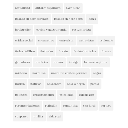
Etiquetas
actualidad
autores españoles
aventuras
basada en hechos reales
basado en hecho real
blogs
booktrailer
cocina y gastronomía
costumbrista
crítica social
encuentros
entrevista
entrevistas
espionaje
ferias del libro
festivales
ficción
ficción histórica
firmas
ganadores
histórica
humor
intriga
lectura conjunta
misterio
narrativa
narrativa contemporánea
negra
noticia
noticias
novedades
novela negra
poesía
policíaca
presentaciones
psicología
psicológica
recomendaciones
reflexión
romántica
san jordi
sorteos
suspense