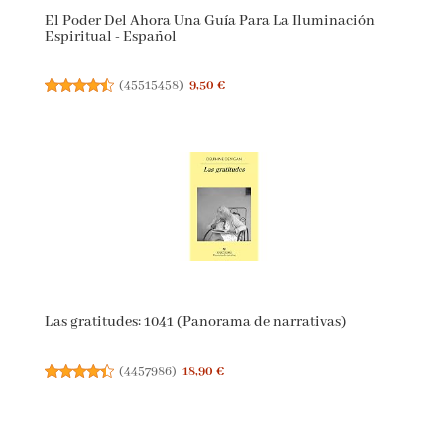
El Poder Del Ahora Una Guía Para La Iluminación
Espiritual - Español
(
45515458
)
9,50 €
Las gratitudes: 1041 (Panorama de narrativas)
(
4457986
)
18,90 €