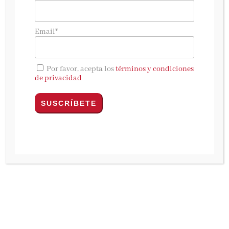
Llega a librerías
Alas de ónix,
de
Rebecca
Yarros
, la tercera entrega de la serie Empíreo:
Email*
el mayor fenómeno editorial desde Harry
Potter.
Por favor, acepta los
términos y condiciones
El mayor fenómeno editorial desde Harry
de privacidad
Potter, con más de 1.500.000 lectores en
español, 800.000 de ellos solo en España.
Alas de sangre
y
Alas de hierro
, las dos
primeras entregas de la serie, han sido los
libros más vendidos del 2024 en su categoría.
Un nuevo récord: los ejemplares reservados
antes de la puesta a la venta de
Alas de
ónix
superan la preventa histórica de
Alas de
hierro
. Editorial Planeta publica