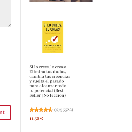
Si lo crees, lo creas:
Elimina tus dudas,
cambia tus creencias
y suelta el pasado
para alcanzar todo
tu potencial (Best
Seller | No Ficción)
(
4755582
)
nt
11,35 €