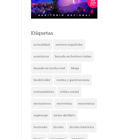
Etiquetas
actualidad
autores españoles
aventuras
basada en hechos reales
basado en hecho real
blogs
booktrailer
cocina y gastronomía
costumbrista
crítica social
encuentros
entrevista
entrevistas
espionaje
ferias del libro
festivales
ficción
ficción histórica
firmas
ganadores
histórica