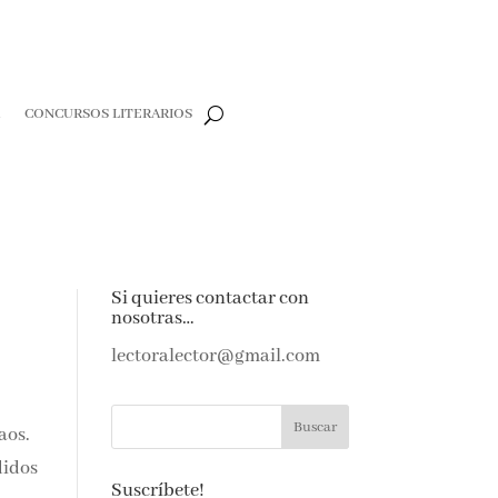
R
CONCURSOS LITERARIOS
Si quieres contactar con
nosotras…
lectoralector@gmail.com
aos.
didos
Suscríbete!