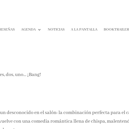
RESEÑAS
AGENDA
NOTICIAS
A LA PANTALLA
BOOKTRAILE
 un desconocido en el salón: la combinación perfecta para el c
vuelve con una comedia romántica llena de chispa, malenten