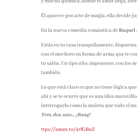
y mucha química, donde el amor llega, lite
Él aparece por arte de magia, ella decide 
En la nueva comedia romántica de
Raquel
Estás en tu casa tranquilamente, dispuesta 
con el mechero en forma de arma que te com
tu salón. Un tipo alto, imponente, con los
también.
Lo que está claro es que no tiene lógica qu
ahí y se te ocurre que es una idea maravillo
interrogarlo como la malota que todo el mun
Tres, dos, uno… ¡Bang!
ttps://amzn.to/4rfGBuZ