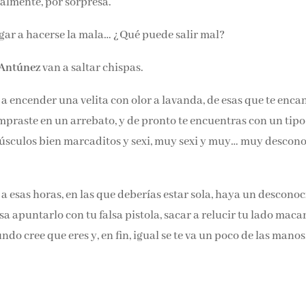
ralmente, por sorpresa.
jugar a hacerse la mala… ¿Qué puede salir mal?
 Antúnez
van a saltar chispas.
a encender una velita con olor a lavanda, de esas que te enca
praste en un arrebato, y de pronto te encuentras con un tipo
 músculos bien marcaditos y sexi, muy sexi y muy… muy descon
e a esas horas, en las que deberías estar sola, haya un descono
sa apuntarlo con tu falsa pistola, sacar a relucir tu lado maca
do cree que eres y, en fin, igual se te va un poco de las manos