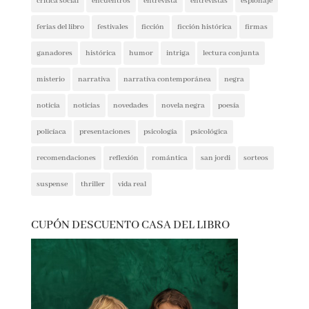
crítica social
encuentros
entrevista
entrevistas
espionaje
ferias del libro
festivales
ficción
ficción histórica
firmas
ganadores
histórica
humor
intriga
lectura conjunta
misterio
narrativa
narrativa contemporánea
negra
noticia
noticias
novedades
novela negra
poesía
policíaca
presentaciones
psicología
psicológica
recomendaciones
reflexión
romántica
san jordi
sorteos
suspense
thriller
vida real
CUPÓN DESCUENTO CASA DEL LIBRO