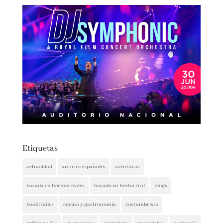
Etiquetas
actualidad
autores españoles
aventuras
basada en hechos reales
basado en hecho real
blogs
booktrailer
cocina y gastronomía
costumbrista