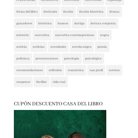
crítica social
encuentros
entrevista
entrevistas
espionaje
ferias del libro
festivales
ficción
ficción histórica
firmas
ganadores
histórica
humor
intriga
lectura conjunta
misterio
narrativa
narrativa contemporánea
negra
noticia
noticias
novedades
novela negra
poesía
policíaca
presentaciones
psicología
psicológica
recomendaciones
reflexión
romántica
san jordi
sorteos
suspense
thriller
vida real
CUPÓN DESCUENTO CASA DEL LIBRO