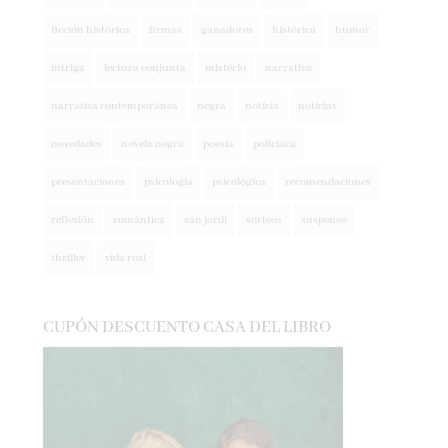
ficción histórica
firmas
ganadores
histórica
humor
intriga
lectura conjunta
misterio
narrativa
narrativa contemporánea
negra
noticia
noticias
novedades
novela negra
poesía
policíaca
presentaciones
psicología
psicológica
recomendaciones
reflexión
romántica
san jordi
sorteos
suspense
thriller
vida real
CUPÓN DESCUENTO CASA DEL LIBRO