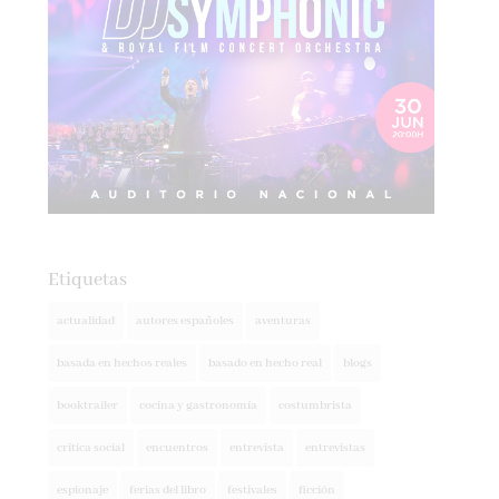
Etiquetas
actualidad
autores españoles
aventuras
basada en hechos reales
basado en hecho real
blogs
booktrailer
cocina y gastronomía
costumbrista
crítica social
encuentros
entrevista
entrevistas
espionaje
ferias del libro
festivales
ficción