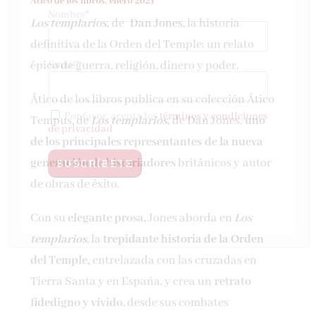
Ático de los libros, enero 2021
Nombre*
Los templarios,
de
Dan Jones,
la historia
definitiva de la Orden del Temple: un relato
Email*
épico de guerra, religión, dinero y poder.
Ático de los libros publica en su colección Ático
Por favor, acepta los
términos y condiciones
Tempus, de
Los templarios
,
de Dan Jones,
uno
de privacidad
de los principales representantes
de la nueva
generación de historiadores
británicos y autor
de obras de éxito.
Con su
elegante prosa,
Jones aborda en
Los
templarios
, la
trepidante historia de la Orden
del Temple,
entrelazada con las cruzadas en
Tierra Santa y en España, y crea un
retrato
fidedigno y vívido
, desde sus combates