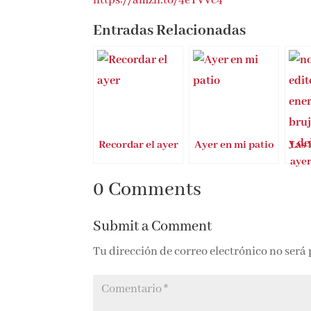
https://amzn.to/4eTVVc4
Entradas Relacionadas
Recordar el ayer
Ayer en mi patio
Las 
ayer
mañ
0 Comments
Submit a Comment
Tu dirección de correo electrónico no será