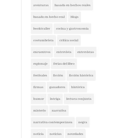
aventuras
basada en hechos reales
basado en hecho real
blogs
booktrailer
cocina y gastronomía
costumbrista
crítica social
encuentros
entrevista
entrevistas
espionaje
ferias del libro
festivales
ficción
ficción histórica
firmas
ganadores
histórica
humor
intriga
lectura conjunta
misterio
narrativa
narrativa contemporánea
negra
noticia
noticias
novedades