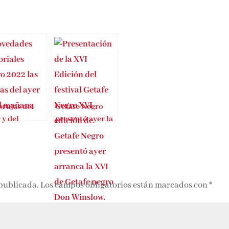
brujas del
Getafe Negro
 y del
presentó ayer la
ana
programación de
su XVI edición
 publicada.
Los campos obligatorios están marcados con
*