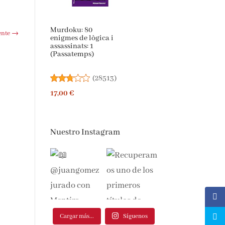
Murdoku: 80
ente
→
enigmes de lògica i
assassinats: 1
(Passatemps)
(
28513
)
17,00 €
Nuestro Instagram
Cargar más...
Síguenos