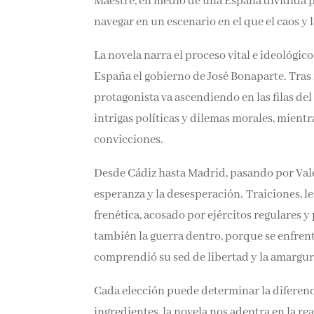
Maestre, en medio de una España dividida po
navegar en un escenario en el que el caos y 
La novela narra el proceso vital e ideológi
España el gobierno de José Bonaparte. Tras r
protagonista va ascendiendo en las filas de
intrigas políticas y dilemas morales, mientr
convicciones.
Desde Cádiz hasta Madrid, pasando por Valen
esperanza y la desesperación. Traiciones, le
frenética, acosado por ejércitos regulares y
también la guerra dentro, porque se enfren
comprendió su sed de libertad y la amargura
Cada elección puede determinar la diferencia 
ingredientes, la novela nos adentra en la re