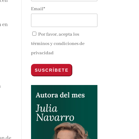
acen
Email*
n en
nos y
Por favor, acepta los
términos y condiciones de
privacidad
a
an