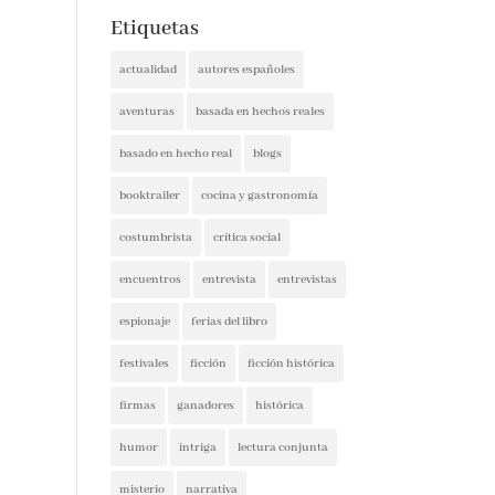
Etiquetas
actualidad
autores españoles
aventuras
basada en hechos reales
basado en hecho real
blogs
booktrailer
cocina y gastronomía
costumbrista
crítica social
encuentros
entrevista
entrevistas
espionaje
ferias del libro
festivales
ficción
ficción histórica
firmas
ganadores
histórica
humor
intriga
lectura conjunta