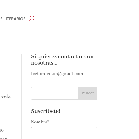
 LITERARIOS
CLOSE
Si quieres contactar con
nosotras…
e
lectoralector@gmail.com
e amantes de
as noticias y
ndeja de
ar
Suscríbete!
Nombre*
io