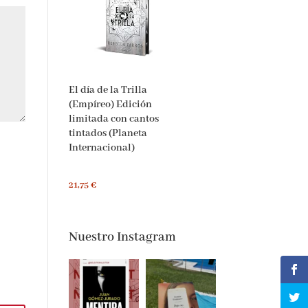
El día de la Trilla
(Empíreo) Edición
limitada con cantos
tintados (Planeta
Internacional)
21,75 €
Nuestro Instagram