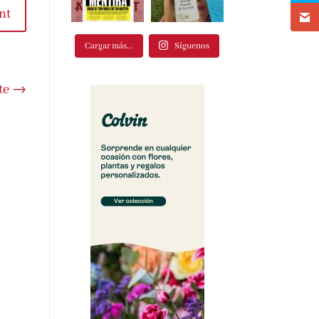
t
Cargar más...
Síguenos
e
→