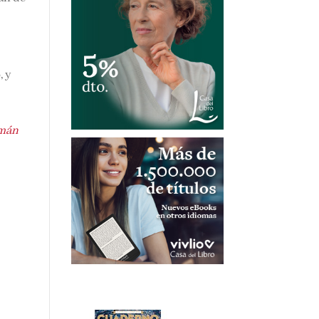
, y
mán