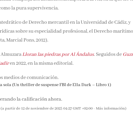
tos como la pura supervivencia.
catedrático de Derecho mercantil en la Universidad de Cádiz, y
dicas sobre su especialidad profesional, el Derecho marítimo
a, Marcial Pons, 2012).
en Almuzara
Lloran las piedras por Al Ándalus
. Seguidos de
Guz
adir
en 2022, en la misma editorial.
os medios de comunicación.
 sola (Un thriller de suspense FBI de Ella Dark – Libro 1)
rando la calificación ahora.
(a partir de 12 de noviembre de 2025 04:27 GMT +02:00 -
Más información
)