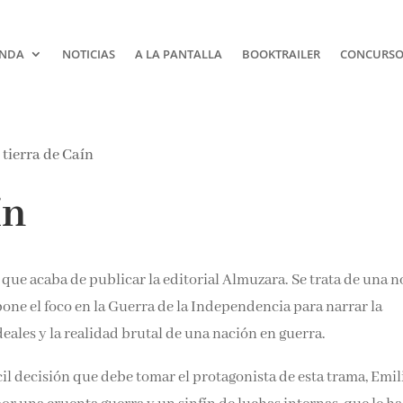
NDA
NOTICIAS
A LA PANTALLA
BOOKTRAILER
CONCURSOS
¡Suscríbete y No T
ín
Pierdas Nada!
Únete a nuestra comunidad d
o que acaba de publicar la editorial Almuzara. Se trata de una
la literatura y recibe las últim
reseñas directamente en tu ba
ocasión pone el foco en la Guerra de la Independencia para narr
entrada.
ideales y la realidad brutal de una nación en guerra.
Nombre*
ícil decisión que debe tomar el protagonista de esta trama, Emil