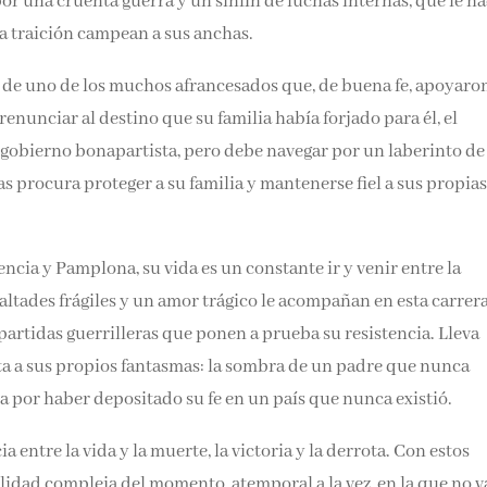
r una cruenta guerra y un sinfín de luchas internas, que le h
Email*
la traición campean a sus anchas.
co de uno de los muchos afrancesados que, de buena fe, apoyaro
Por favor, acepta los
térmi
enunciar al destino que su familia había forjado para él, el
condiciones de privacidad
l gobierno bonapartista, pero debe navegar por un laberinto de
as procura proteger a su familia y mantenerse fiel a sus propias
cia y Pamplona, su vida es un constante ir y venir entre la
altades frágiles y un amor trágico le acompañan en esta carrer
 partidas guerrilleras que ponen a prueba su resistencia. Lleva
ta a sus propios fantasmas: la sombra de un padre que nunca
 por haber depositado su fe en un país que nunca existió.
entre la vida y la muerte, la victoria y la derrota. Con estos
alidad compleja del momento, atemporal a la vez, en la que no v