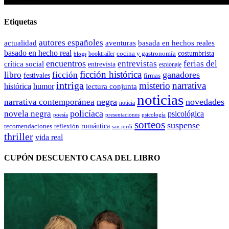
Etiquetas
autores españoles
actualidad
aventuras
basada en hechos reales
basado en hecho real
costumbrista
cocina y gastronomía
blogs
booktrailer
encuentros
entrevistas
ferias del
crítica social
entrevista
espionaje
ficción histórica
ganadores
libro
ficción
festivales
firmas
intriga
misterio
narrativa
histórica
humor
lectura conjunta
noticias
negra
novedades
narrativa contemporánea
noticia
policíaca
novela negra
psicológica
presentaciones
poesía
psicología
sorteos
suspense
romántica
recomendaciones
reflexión
san jordi
thriller
vida real
CUPÓN DESCUENTO CASA DEL LIBRO