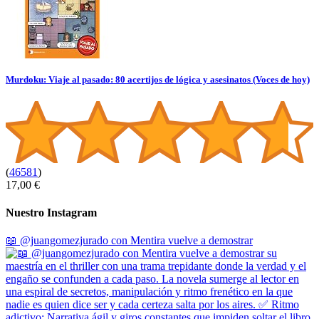
Murdoku: Viaje al pasado: 80 acertijos de lógica y asesinatos (Voces de hoy)
(
46581
)
17,00 €
Nuestro Instagram
📖 @juangomezjurado con Mentira vuelve a demostrar