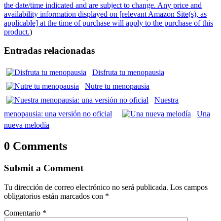
the date/time indicated and are subject to change. Any price and
availability information displayed on [relevant Amazon Site(s), as
applicable] at the time of purchase will apply to the purchase of this
product.
)
Entradas relacionadas
Disfruta tu menopausia
Nutre tu menopausia
Nuestra
menopausia: una versión no oficial
Una
nueva melodía
0 Comments
Submit a Comment
Tu dirección de correo electrónico no será publicada.
Los campos
obligatorios están marcados con
*
Comentario
*