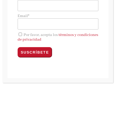
Con motivo de la publicación por Koan, del
libro
Cosmética emocional
queremos ofreceros
Email*
la entrevista a
Gisella Gil
Propones un cambio de paradigma en el
Por favor, acepta los
términos y condiciones
cuidado de la piel. ¿En qué se basa este
de privacidad
enfoque y qué aspectos echabas en falta en los
modelos más tradicionales?
La Cosmética Emocional ® es una nueva
categoría cosmética pionera en vincular el
plano emocional con la cosmética,
estableciendo una conexión entre las
emociones y la piel que transforma la belleza.
Lo consigue modulando la percepción y la