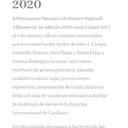
2020
Nombre*
El Encuentro Pirenaico de Género Negro de
Email*
Villanúa en su edición 2020,
tendrá lugar del 5
al 8 de marzo y allí se reunirán reconocidos
autores como Carlos Quílez, Ramón J. Campo,
Por favor, acepta los
términos y condiciones
de privacidad
Graziella Moreno, Inés Plana y María Frisa o
Susana Rodríguez Lezaun, entre otros
escritores de género policíaco. Además,
también tendrán lugar proyecciones,
exposición, presentación de cómic, talleres y
dedicará una de sus mesas redondas a hablar
de la década de los 40 en la Estación
Internacional de Canfranc.
En esta entrada nos vamos a hacer eco de las