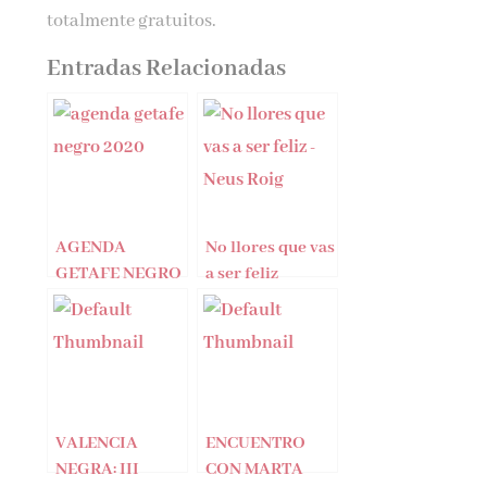
totalmente gratuitos.
Entradas Relacionadas
AGENDA
No llores que vas
GETAFE NEGRO
a ser feliz
2020
finalista del
Premio Rodolfo
Walsh a la mejor
obra de no
ficción de género
negro en español
VALENCIA
ENCUENTRO
publicada en
NEGRA: III
CON MARTA
2018