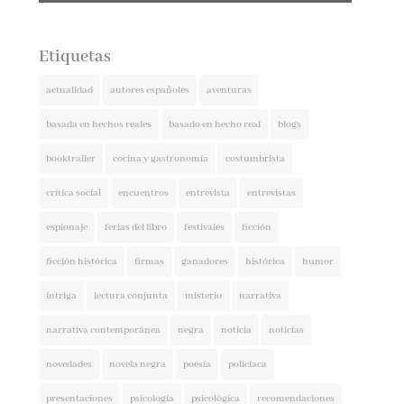
Etiquetas
actualidad
autores españoles
aventuras
basada en hechos reales
basado en hecho real
blogs
booktrailer
cocina y gastronomía
costumbrista
crítica social
encuentros
entrevista
entrevistas
espionaje
ferias del libro
festivales
ficción
ficción histórica
firmas
ganadores
histórica
humor
intriga
lectura conjunta
misterio
narrativa
narrativa contemporánea
negra
noticia
noticias
novedades
novela negra
poesía
policíaca
presentaciones
psicología
psicológica
recomendaciones