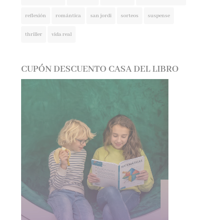
reflexión
romántica
san jordi
sorteos
suspense
thriller
vida real
CUPÓN DESCUENTO CASA DEL LIBRO