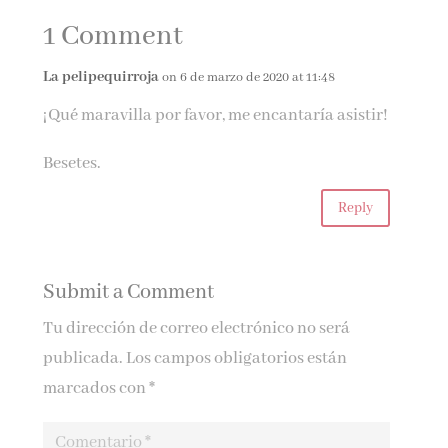
FESTIVAL DE
RIVERA DE LA
1 Comment
GÉNERO NEGRO
CRUZ Y GETAFE
DE VALENCIA
NEGRO
La pelipequirroja
on 6 de marzo de 2020 at 11:48
¡Qué maravilla por favor, me encantaría asistir!
Besetes.
Reply
Submit a Comment
Tu dirección de correo electrónico no será
publicada.
Los campos obligatorios están
marcados con
*