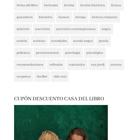
espionaje
ferias del libro
festivales
ficción
ficción histórica
firmas
ganadores
histórica
humor
intriga
lectura conjunta
misterio
narrativa
narrativa contemporánea
negra
noticia
noticias
novedades
novela negra
poesía
policíaca
presentaciones
psicología
psicológica
recomendaciones
reflexión
romántica
san jordi
sorteos
suspense
thriller
vida real
CUPÓN DESCUENTO CASA DEL LIBRO