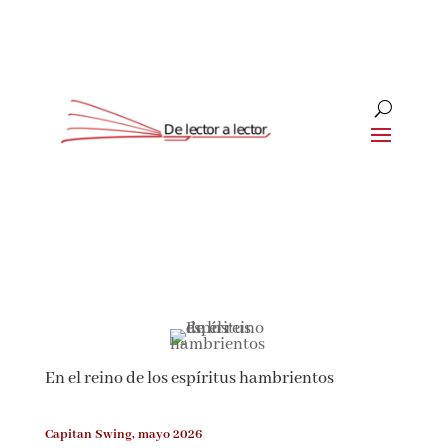
Suscríbete
CLOSE
¡Suscríbete y No Te Pierdas
Nada!
En el reino de los espíritus hambrientos
Únete a nuestra comunidad de amantes de la
literatura y recibe las últimas noticias y
reseñas directamente en tu bandeja de entrada.
Capitan Swing, mayo 2026