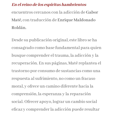
En el reino de los espíritus hambrientos
:
Nombre*
encuentros cercanos con la adicción de
Gabor
Maté,
con traducción de
Enrique Maldonado
Email*
Roldán.
Desde su publicación original, este libro se ha
Por favor, acepta los
términos y condiciones
consagrado como base fundamental para
de privacidad
quien busque comprender el trauma, la
adicción y la recuperación. En sus páginas,
Maté replantea el trastorno por consumo de
sustancias como una respuesta al sufrimiento,
no como un fracaso moral, y ofrece un camino
diferente hacia la comprensión, la esperanza y
la reparación social. Ofrecer apoyo, lograr un
cambio social eficaz y comprender la adicción