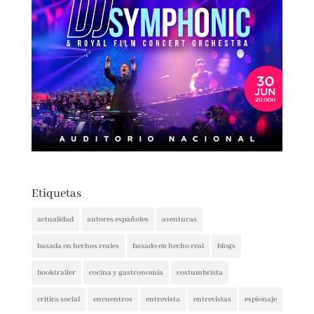
Etiquetas
actualidad
autores españoles
aventuras
basada en hechos reales
basado en hecho real
blogs
booktrailer
cocina y gastronomía
costumbrista
crítica social
encuentros
entrevista
entrevistas