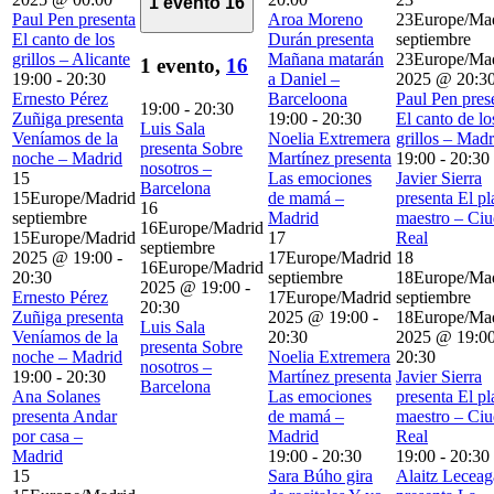
1 evento
16
Paul Pen presenta
Aroa Moreno
23Europe/Ma
El canto de los
Durán presenta
septiembre
grillos – Alicante
Mañana matarán
23Europe/Ma
1 evento,
16
19:00
-
20:30
a Daniel –
2025 @ 20:3
Ernesto Pérez
Barceloona
Paul Pen pres
19:00
-
20:30
Zuñiga presenta
19:00
-
20:30
El canto de lo
Luis Sala
Veníamos de la
Noelia Extremera
grillos – Madr
presenta Sobre
noche – Madrid
Martínez presenta
19:00
-
20:30
nosotros –
15
Las emociones
Javier Sierra
Barcelona
15Europe/Madrid
de mamá –
presenta El pl
16
septiembre
Madrid
maestro – Ci
16Europe/Madrid
15Europe/Madrid
17
Real
septiembre
2025 @ 19:00
-
17Europe/Madrid
18
16Europe/Madrid
20:30
septiembre
18Europe/Ma
2025 @ 19:00
-
Ernesto Pérez
17Europe/Madrid
septiembre
20:30
Zuñiga presenta
2025 @ 19:00
-
18Europe/Ma
Luis Sala
Veníamos de la
20:30
2025 @ 19:0
presenta Sobre
noche – Madrid
Noelia Extremera
20:30
nosotros –
19:00
-
20:30
Martínez presenta
Javier Sierra
Barcelona
Ana Solanes
Las emociones
presenta El pl
presenta Andar
de mamá –
maestro – Ci
por casa –
Madrid
Real
Madrid
19:00
-
20:30
19:00
-
20:30
15
Sara Búho gira
Alaitz Leceag