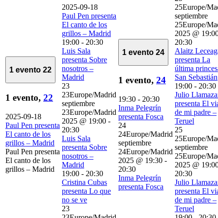
2025-09-18
25Europe/Ma
Paul Pen presenta
septiembre
El canto de los
25Europe/Ma
grillos – Madrid
2025 @ 19:0
19:00
-
20:30
20:30
Luis Sala
Alaitz Leceag
1 evento
24
presenta Sobre
presenta La
nosotros –
última princes
1 evento
22
Madrid
San Sebastián
1 evento,
24
23
19:00
-
20:30
23Europe/Madrid
Julio Llamaza
1 evento,
22
19:30
-
20:30
septiembre
presenta El vi
Inma Pelegrín
23Europe/Madrid
de mi padre –
2025-09-18
presenta Fosca
2025 @ 19:00
-
Teruel
Paul Pen presenta
24
20:30
25
El canto de los
24Europe/Madrid
Luis Sala
25Europe/Ma
grillos – Madrid
septiembre
presenta Sobre
septiembre
Paul Pen presenta
24Europe/Madrid
nosotros –
25Europe/Ma
El canto de los
2025 @ 19:30
-
Madrid
2025 @ 19:0
grillos – Madrid
20:30
19:00
-
20:30
20:30
Inma Pelegrín
Cristina Cubas
Julio Llamaza
presenta Fosca
presenta Lo que
presenta El vi
no se ve
de mi padre –
23
Teruel
23Europe/Madrid
19:00
-
20:30