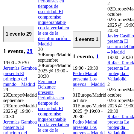
Periodistas en
2
tiempos de
02Europe/Ma
oscuridad. El
octubre
compromiso
02Europe/Ma
inquebrantable
2025 @ 19:0
con la verdad en
20:30
la era de la
1 evento
29
Javier Castillo
desinformación –
1 evento
1
presenta El
Madrid
susurro del f
30
1 evento,
29
– Madrid
30Europe/Madrid
1 evento,
1
19:00
-
20:30
septiembre
19:00
-
20:30
Rafael Tarrad
30Europe/Madrid
Jeremías Gamboa
19:00
-
20:30
presenta La
2025 @ 19:00
-
presenta El
Pedro Mairal
protegida –
20:30
principio del
presenta Los
Valladolid
Fernando
mundo – Madrid
nuevos – Madrid
2
Belzunce
29
1
02Europe/Ma
presenta
29Europe/Madrid
01Europe/Madrid
octubre
Periodistas en
septiembre
octubre
02Europe/Ma
tiempos de
29Europe/Madrid
01Europe/Madrid
2025 @ 19:0
oscuridad. El
2025 @ 19:00
-
2025 @ 19:00
-
20:30
compromiso
20:30
20:30
Rafael Tarrad
inquebrantable
Jeremías Gamboa
Pedro Mairal
presenta La
con la verdad en
presenta El
presenta Los
protegida –
la era de la
principio del
nuevos – Madrid
Valladolid