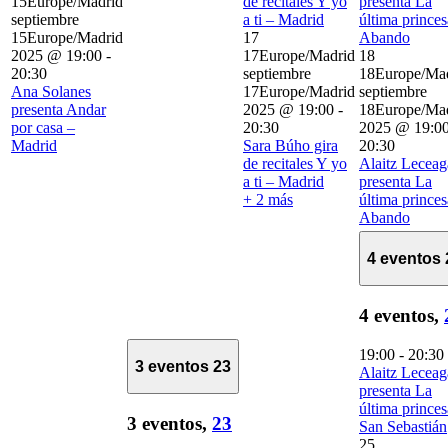
15Europe/Madrid
de recitales Y yo
presenta La
septiembre
a ti – Madrid
última princes
15Europe/Madrid
17
Abando
2025 @ 19:00
-
17Europe/Madrid
18
20:30
septiembre
18Europe/Ma
Ana Solanes
17Europe/Madrid
septiembre
presenta Andar
2025 @ 19:00
-
18Europe/Ma
por casa –
20:30
2025 @ 19:0
Madrid
Sara Búho gira
20:30
de recitales Y yo
Alaitz Leceag
a ti – Madrid
presenta La
+ 2 más
última princes
Abando
4 eventos
4 eventos,
19:00
-
20:30
3 eventos
23
Alaitz Leceag
presenta La
última princes
3 eventos,
23
San Sebastián
25