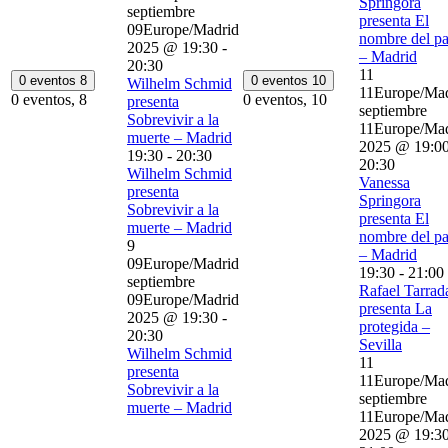
Springora
septiembre
presenta El
09Europe/Madrid
nombre del p
2025 @ 19:30
-
– Madrid
20:30
11
0 eventos
8
0 eventos
10
Wilhelm Schmid
11Europe/Mad
0 eventos,
8
0 eventos,
10
presenta
septiembre
Sobrevivir a la
11Europe/Mad
muerte – Madrid
2025 @ 19:0
19:30
-
20:30
20:30
Wilhelm Schmid
Vanessa
presenta
Springora
Sobrevivir a la
presenta El
muerte – Madrid
nombre del p
9
– Madrid
09Europe/Madrid
19:30
-
21:00
septiembre
Rafael Tarrad
09Europe/Madrid
presenta La
2025 @ 19:30
-
protegida –
20:30
Sevilla
Wilhelm Schmid
11
presenta
11Europe/Mad
Sobrevivir a la
septiembre
muerte – Madrid
11Europe/Mad
2025 @ 19:3