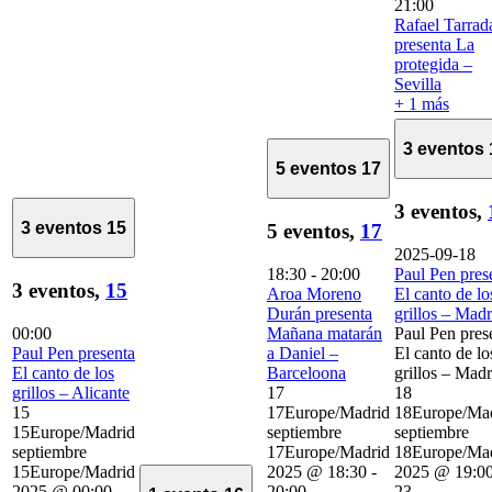
21:00
Rafael Tarrad
presenta La
protegida –
Sevilla
+ 1 más
3 eventos
5 eventos
17
3 eventos,
3 eventos
15
5 eventos,
17
2025-09-18
18:30
-
20:00
Paul Pen pres
3 eventos,
15
Aroa Moreno
El canto de lo
Durán presenta
grillos – Madr
00:00
Mañana matarán
Paul Pen pres
Paul Pen presenta
a Daniel –
El canto de lo
El canto de los
Barceloona
grillos – Madr
grillos – Alicante
17
18
15
17Europe/Madrid
18Europe/Ma
15Europe/Madrid
septiembre
septiembre
septiembre
17Europe/Madrid
18Europe/Ma
15Europe/Madrid
2025 @ 18:30
-
2025 @ 19:0
2025 @ 00:00
20:00
23