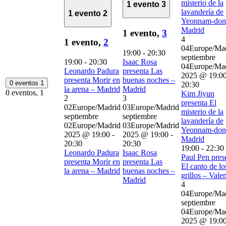
misterio de la
1 evento
3
lavandería de
1 evento
2
Yeonnam-don
Madrid
1 evento,
3
4
1 evento,
2
04Europe/Ma
19:00
-
20:30
septiembre
19:00
-
20:30
Isaac Rosa
04Europe/Ma
Leonardo Padura
presenta Las
2025 @ 19:0
presenta Morir en
buenas noches –
0 eventos
1
20:30
la arena – Madrid
Madrid
0 eventos,
1
Kim Jiyun
2
3
presenta El
02Europe/Madrid
03Europe/Madrid
misterio de la
septiembre
septiembre
lavandería de
02Europe/Madrid
03Europe/Madrid
Yeonnam-don
2025 @ 19:00
-
2025 @ 19:00
-
Madrid
20:30
20:30
19:00
-
22:30
Leonardo Padura
Isaac Rosa
Paul Pen pres
presenta Morir en
presenta Las
El canto de lo
la arena – Madrid
buenas noches –
grillos – Vale
Madrid
4
04Europe/Ma
septiembre
04Europe/Ma
2025 @ 19:0