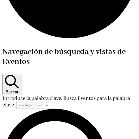
Eventos
Navegación de búsqueda y vistas de
en
Eventos
21
21Europe/Madrid
abril
Buscar
Introduce la palabra clave. Busca Eventos para la palabra
21Europe/Madrid
clave.
2025