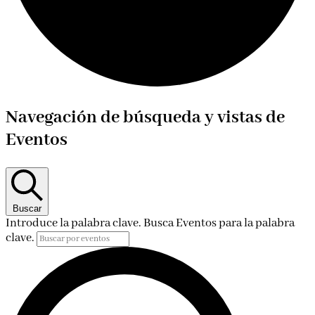
Eventos
Navegación de búsqueda y vistas de
en
Eventos
8
08Europe/Madrid
octubre
Buscar
Introduce la palabra clave. Busca Eventos para la palabra
08Europe/Madrid
clave.
2024