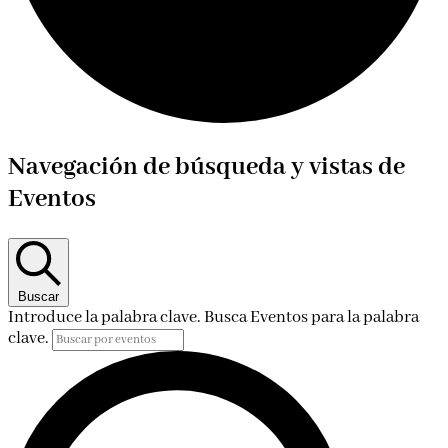
Eventos
Navegación de búsqueda y vistas de
en
Eventos
10
10Europe/Madrid
mayo
Buscar
Introduce la palabra clave. Busca Eventos para la palabra
10Europe/Madrid
clave.
2024