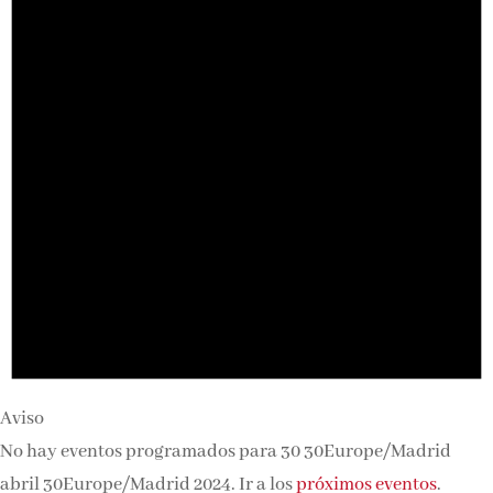
30Europe/Madrid
2024
Aviso
No hay eventos programados para 30 30Europe/Madrid
abril 30Europe/Madrid 2024. Ir a los
próximos eventos
.